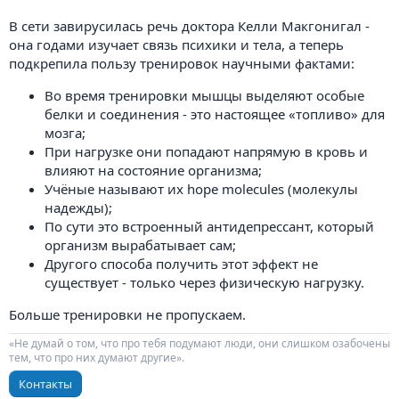
В сети завирусилась речь доктора Келли Макгонигал -
она годами изучает связь психики и тела, а теперь
подкрепила пользу тренировок научными фактами:
Во время тренировки мышцы выделяют особые
белки и соединения - это настоящее «топливо» для
мозга;
При нагрузке они попадают напрямую в кровь и
влияют на состояние организма;
Учёные называют их hope molecules (молекулы
надежды);
По сути это встроенный антидепрессант, который
организм вырабатывает сам;
Другого способа получить этот эффект не
существует - только через физическую нагрузку.
Больше тренировки не пропускаем.
«Не думай о том, что про тебя подумают люди, они слишком озабочены
тем, что про них думают другие».
Контакты