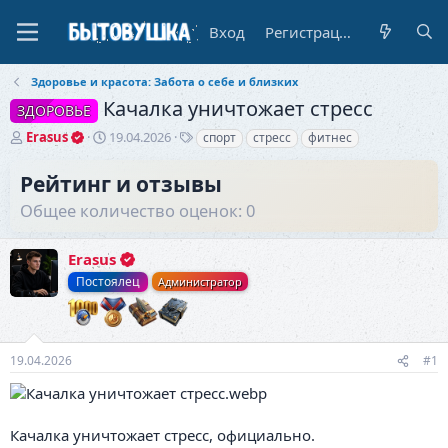
Вход
Регистрация
Здоровье и красота: Забота о себе и близких
Качалка уничтожает стресс
ЗДОРОВЬЕ
А
Д
Т
Erasus
19.04.2026
спорт
стресс
фитнес
в
а
е
т
т
г
Рейтинг и отзывы
о
а
и
Общее количество оценок: 0
р
н
т
а
е
ч
Erasus
м
а
ы
л
Постоялец
Администратор
а
19.04.2026
#1
Качалка уничтожает стресс, официально.