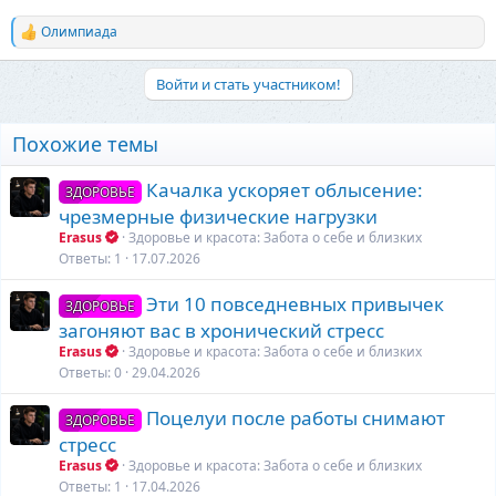
Олимпиада
Р
е
а
Войти и стать участником!
к
ц
и
Похожие темы
и
:
Качалка ускоряет облысение:
ЗДОРОВЬЕ
чрезмерные физические нагрузки
Erasus
Здоровье и красота: Забота о себе и близких
Ответы
1
17.07.2026
Эти 10 повседневных привычек
ЗДОРОВЬЕ
загоняют вас в хронический стресс
Erasus
Здоровье и красота: Забота о себе и близких
Ответы
0
29.04.2026
Поцелуи после работы снимают
ЗДОРОВЬЕ
стресс
Erasus
Здоровье и красота: Забота о себе и близких
Ответы
1
17.04.2026