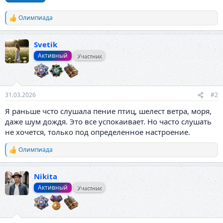
Олимпиада
Р
е
а
Svetik
к
ц
Активный
Участник
и
и
:
31.03.2026
#2
Я раньше чсто слушала пение птиц, шелест ветра, моря,
даже шум дождя. Это все успокаивает. Но часто слушать
не хочется, только под определенное настроение.
Олимпиада
Р
е
а
Nikita
к
ц
Активный
Участник
и
и
: