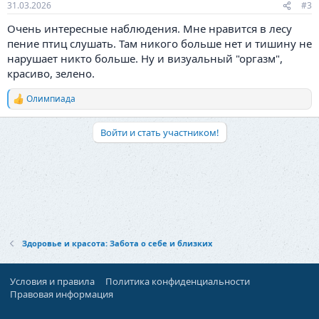
31.03.2026
#3
Очень интересные наблюдения. Мне нравится в лесу
пение птиц слушать. Там никого больше нет и тишину не
нарушает никто больше. Ну и визуальный "оргазм",
красиво, зелено.
Олимпиада
Р
е
а
Войти и стать участником!
к
ц
и
и
:
Здоровье и красота: Забота о себе и близких
Условия и правила
Политика конфиденциальности
Правовая информация