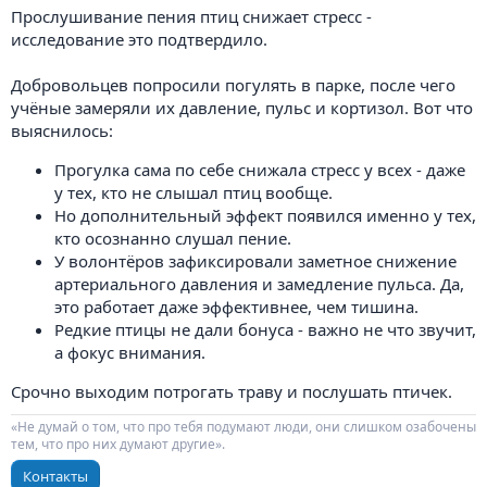
Прослушивание пения птиц снижает стресс -
исследование это подтвердило.
Добровольцев попросили погулять в парке, после чего
учёные замеряли их давление, пульс и кортизол. Вот что
выяснилось:
Прогулка сама по себе снижала стресс у всех - даже
у тех, кто не слышал птиц вообще.
Но дополнительный эффект появился именно у тех,
кто осознанно слушал пение.
У волонтёров зафиксировали заметное снижение
артериального давления и замедление пульса. Да,
это работает даже эффективнее, чем тишина.
Редкие птицы не дали бонуса - важно не что звучит,
а фокус внимания.
Срочно выходим потрогать траву и послушать птичек.
«Не думай о том, что про тебя подумают люди, они слишком озабочены
тем, что про них думают другие».
Контакты