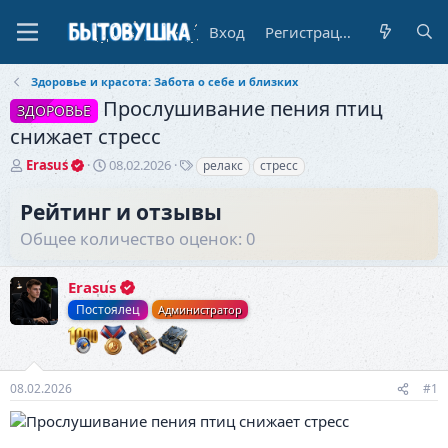
Вход
Регистрация
Здоровье и красота: Забота о себе и близких
Прослушивание пения птиц
ЗДОРОВЬЕ
снижает стресс
А
Д
Т
Erasus
08.02.2026
релакс
стресс
в
а
е
т
т
г
Рейтинг и отзывы
о
а
и
Общее количество оценок: 0
р
н
т
а
е
ч
Erasus
м
а
ы
л
Постоялец
Администратор
а
08.02.2026
#1