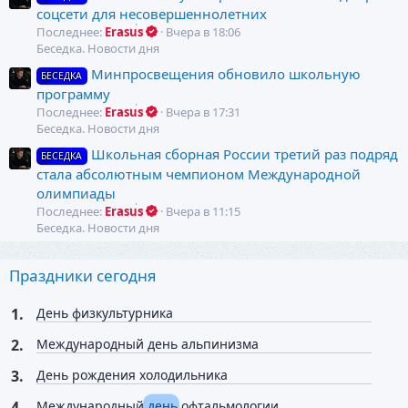
соцсети для несовершеннолетних
Последнее:
Erasus
Вчера в 18:06
Беседка. Новости дня
Минпросвещения обновило школьную
БЕСЕДКА
программу
Последнее:
Erasus
Вчера в 17:31
Беседка. Новости дня
Школьная сборная России третий раз подряд
БЕСЕДКА
стала абсолютным чемпионом Международной
олимпиады
Последнее:
Erasus
Вчера в 11:15
Беседка. Новости дня
Праздники сегодня
День физкультурника
Международный день альпинизма
День рождения холодильника
Международный день офтальмологии