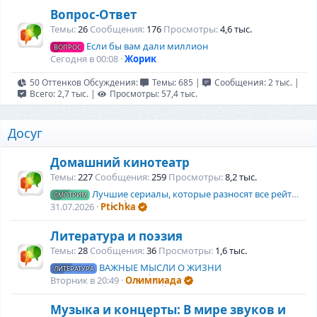
Вопрос-Ответ
Темы
26
Сообщения
176
Просмотры
4,6 тыс.
Если бы вам дали миллион
ВОПРОС
Сегодня в 00:08
Жорик
50 Оттенков Обсуждения:
Темы: 685
|
Сообщения: 2 тыс.
|
Всего: 2,7 тыс.
|
Просмотры: 57,4 тыс.
Досуг
Домашний кинотеатр
Темы
227
Сообщения
259
Просмотры
8,2 тыс.
Лучшие сериалы, которые разносят все рейтинги прямо сейчас
СМОТРИМ
31.07.2026
Ptichka
Литература и поэзия
Темы
28
Сообщения
36
Просмотры
1,6 тыс.
ВАЖНЫЕ МЫСЛИ О ЖИЗНИ
ЛИТЕРАТУРА
Вторник в 20:49
Олимпиада
Музыка и концерты: В мире звуков и