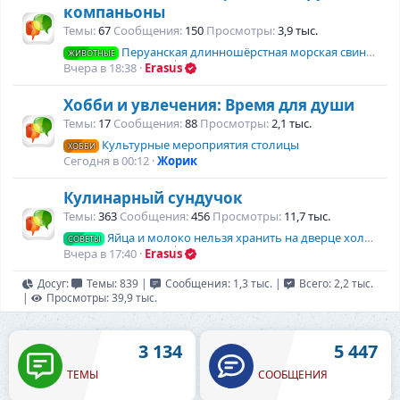
компаньоны
Темы
67
Сообщения
150
Просмотры
3,9 тыс.
Перуанская длинношёрстная морская свинка
ЖИВОТНЫЕ
Вчера в 18:38
Erasus
Хобби и увлечения: Время для души
Темы
17
Сообщения
88
Просмотры
2,1 тыс.
Культурные мероприятия столицы
ХОББИ
Сегодня в 00:12
Жорик
Кулинарный сундучок
Темы
363
Сообщения
456
Просмотры
11,7 тыс.
Яйца и молоко нельзя хранить на дверце холодильника
СОВЕТЫ
Вчера в 17:40
Erasus
Досуг:
Темы: 839
|
Сообщения: 1,3 тыс.
|
Всего: 2,2 тыс.
|
Просмотры: 39,9 тыс.
3 134
5 447
ТЕМЫ
СООБЩЕНИЯ