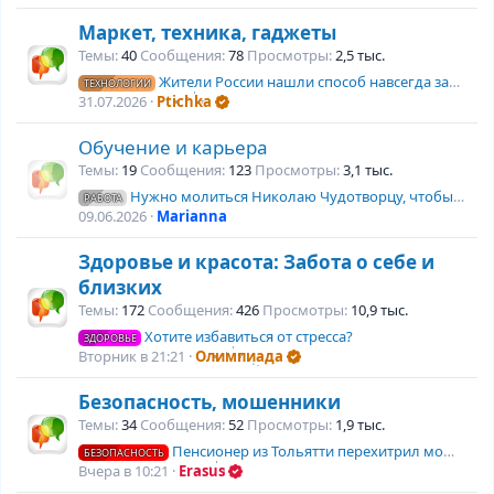
Маркет, техника, гаджеты
Темы
40
Сообщения
78
Просмотры
2,5 тыс.
Жители России нашли способ навсегда забыть об очередях за бензином
ТЕХНОЛОГИИ
31.07.2026
Ptichka
Обучение и карьера
Темы
19
Сообщения
123
Просмотры
3,1 тыс.
Нужно молиться Николаю Чудотворцу, чтобы спастись от коллег-крыс
РАБОТА
09.06.2026
Marianna
Здоровье и красота: Забота о себе и
близких
Темы
172
Сообщения
426
Просмотры
10,9 тыс.
Хотите избавиться от стресса?
ЗДОРОВЬЕ
Вторник в 21:21
Олимпиада
Безопасность, мошенники
Темы
34
Сообщения
52
Просмотры
1,9 тыс.
Пенсионер из Тольятти перехитрил мошенников
БЕЗОПАСНОСТЬ
Вчера в 10:21
Erasus