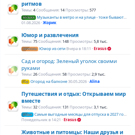
ритмов
Темы
4
Сообщения
14
Просмотры
577
Музыканты в метро и на улице - тоже бывают неплохие
МУЗЫКА
01.08.2026
Жорик
Юмор и развлечения
Темы
75
Сообщения
148
Просмотры
5,8 тыс.
Юмор из сети
Вчера в 18:11
Erasus
ПРИКОЛЫ
Сад и огород: Зеленый уголок своими
руками
Темы
26
Сообщения
58
Просмотры
2,9 тыс.
Огород на балконе
30.05.2026
Alina
САД
Путешествия и отдых: Открываем мир
вместе
Темы
32
Сообщения
131
Просмотры
3,1 тыс.
Самые выгодные месяцы для отпуска в 2027 году
ОТДЫХ
Понедельник в 14:21
Erasus
Животные и питомцы: Наши друзья и