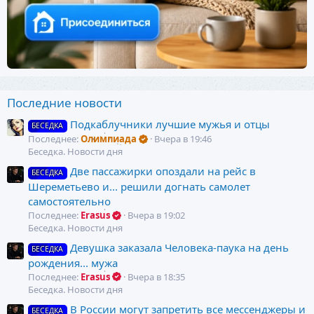
Последние новости
Подкаблучники лучшие мужья и отцы
БЕСЕДКА
Последнее:
Олимпиада
Вчера в 19:46
Беседка. Новости дня
Две пассажирки опоздали на рейс в
БЕСЕДКА
Шереметьево и... решили догнать самолет
самостоятельно
Последнее:
Erasus
Вчера в 19:02
Беседка. Новости дня
Девушка заказала Человека-паука на день
БЕСЕДКА
рождения... мужа
Последнее:
Erasus
Вчера в 18:35
Беседка. Новости дня
В России могут запретить все мессенджеры и
БЕСЕДКА