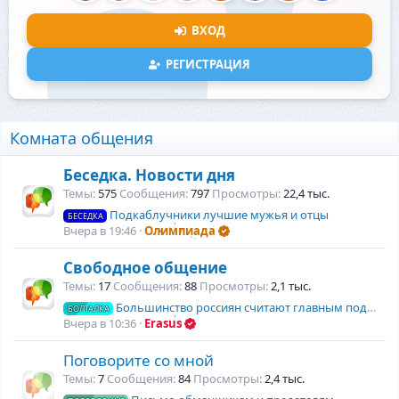
ВХОД
РЕГИСТРАЦИЯ
Комната общения
Беседка. Новости дня
Темы
575
Сообщения
797
Просмотры
22,4 тыс.
Подкаблучники лучшие мужья и отцы
БЕСЕДКА
Вчера в 19:46
Олимпиада
Свободное общение
Темы
17
Сообщения
88
Просмотры
2,1 тыс.
Большинство россиян считают главным подарком жизни – детей
БОЛТАЛКА
Вчера в 10:36
Erasus
Поговорите со мной
Темы
7
Сообщения
84
Просмотры
2,4 тыс.