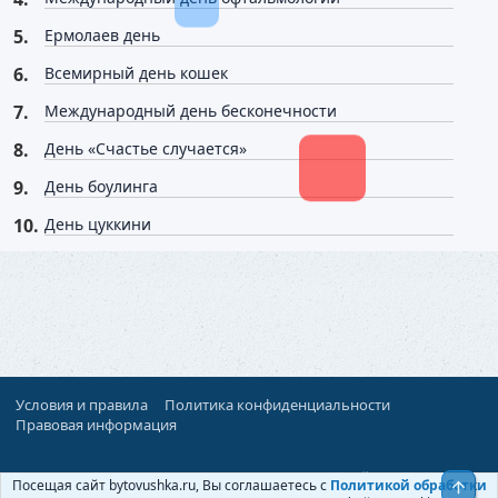
Ермолаев день
Всемирный день кошек
Международный день бесконечности
День «Счастье случается»
День боулинга
День цуккини
Условия и правила
Политика конфиденциальности
Правовая информация
При поддержке:
«Территория Дискуссий»
Посещая сайт bytovushka.ru, Вы соглашаетесь с
Политикой обработки
Верх
©
Бытовушка
, 2025-
2026