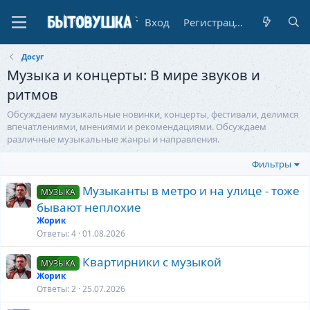
Вход
Регистрация
Досуг
Музыка и концерты: В мире звуков и
ритмов
Обсуждаем музыкальные новинки, концерты, фестивали, делимся
впечатлениями, мнениями и рекомендациями. Обсуждаем
различные музыкальные жанры и направления.
Фильтры
Музыканты в метро и на улице - тоже
МУЗЫКА
бывают неплохие
Жорик
Ответы
4
01.08.2026
Квартирники с музыкой
МУЗЫКА
Жорик
Ответы
2
25.07.2026