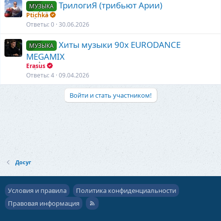
ТрилогиЯ (трибьют Арии)
МУЗЫКА
Ptichka
Ответы
0
30.06.2026
Хиты музыки 90х EURODANCE
МУЗЫКА
MEGAMIX
Erasus
Ответы
4
09.04.2026
Войти и стать участником!
Досуг
Условия и правила
Политика конфиденциальности
Правовая информация
R
S
S