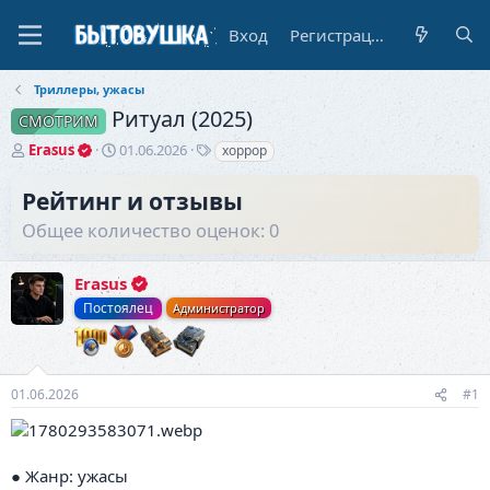
Вход
Регистрация
Триллеры, ужасы
Ритуал (2025)
СМОТРИМ
А
Д
Т
Erasus
01.06.2026
хоррор
в
а
е
т
т
г
Рейтинг и отзывы
о
а
и
Общее количество оценок: 0
р
н
т
а
е
ч
Erasus
м
а
ы
л
Постоялец
Администратор
а
01.06.2026
#1
● Жанр: ужасы