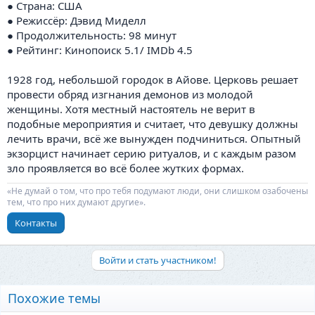
● Страна: США
● Режиссёр: Дэвид Миделл
● Продолжительность: 98 минут
● Рейтинг: Кинопоиск 5.1/ IMDb 4.5
1928 год, небольшой городок в Айове. Церковь решает
провести обряд изгнания демонов из молодой
женщины. Хотя местный настоятель не верит в
подобные мероприятия и считает, что девушку должны
лечить врачи, всё же вынужден подчиниться. Опытный
экзорцист начинает серию ритуалов, и с каждым разом
зло проявляется во всё более жутких формах.
«Не думай о том, что про тебя подумают люди, они слишком озабочены
тем, что про них думают другие».
Контакты
Войти и стать участником!
Похожие темы