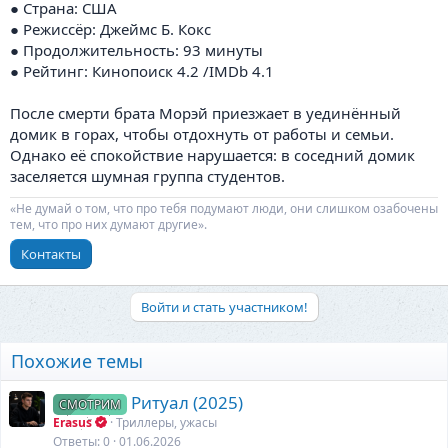
● Страна: США
● Режиссёр: Джеймс Б. Кокс
● Продолжительность: 93 минуты
● Рейтинг: Кинопоиск 4.2 /IMDb 4.1
После смерти брата Морэй приезжает в уединённый
домик в горах, чтобы отдохнуть от работы и семьи.
Однако её спокойствие нарушается: в соседний домик
заселяется шумная группа студентов.
«Не думай о том, что про тебя подумают люди, они слишком озабочены
тем, что про них думают другие».
Контакты
Войти и стать участником!
Похожие темы
Ритуал (2025)
СМОТРИМ
Erasus
Триллеры, ужасы
Ответы
0
01.06.2026