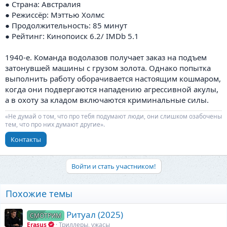
● Страна: Австралия
● Режиссёр: Мэттью Холмс
● Продолжительность: 85 минут
● Рейтинг: Кинопоиск 6.2/ IMDb 5.1
1940-е. Команда водолазов получает заказ на подъем
затонувшей машины с грузом золота. Однако попытка
выполнить работу оборачивается настоящим кошмаром,
когда они подвергаются нападению агрессивной акулы,
а в охоту за кладом включаются криминальные силы.
«Не думай о том, что про тебя подумают люди, они слишком озабочены
тем, что про них думают другие».
Контакты
Войти и стать участником!
Похожие темы
Ритуал (2025)
СМОТРИМ
Erasus
Триллеры, ужасы