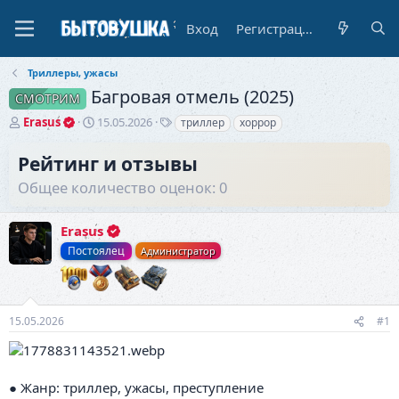
Вход
Регистрация
Триллеры, ужасы
Багровая отмель (2025)
СМОТРИМ
А
Д
Т
Erasus
15.05.2026
триллер
хоррор
в
а
е
т
т
г
Рейтинг и отзывы
о
а
и
Общее количество оценок: 0
р
н
т
а
е
ч
Erasus
м
а
ы
л
Постоялец
Администратор
а
15.05.2026
#1
● Жанр: триллер, ужасы, преступление