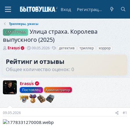
Вход
Регистрация
Триллеры, ужасы
Улица страха. Королева
СМОТРИМ
выпускного (2025)
А
Д
Т
Erasus
09.05.2026
детектив
триллер
хоррор
в
а
е
т
т
г
Рейтинг и отзывы
о
а
и
Общее количество оценок: 0
р
н
т
а
е
ч
Erasus
м
а
ы
л
Постоялец
Администратор
а
09.05.2026
#1