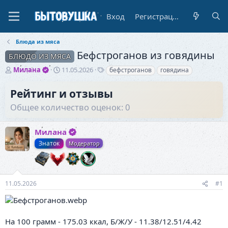
Вход
Регистрация
Блюда из мяса
Бефстроганов из говядины
БЛЮДО ИЗ МЯСА
А
Д
Т
Милана
11.05.2026
бефстроганов
говядина
в
а
е
т
т
г
Рейтинг и отзывы
о
а
и
Общее количество оценок: 0
р
н
т
а
е
ч
Милана
м
а
ы
л
Знаток
Модератор
а
11.05.2026
#1
На 100 грамм - 175.03 ккал, Б/Ж/У - 11.38/12.51/4.42