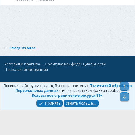
Блюда из мяса
Условия и правила
Политика конфиденциальности
Правовая информация
При поддержке:
«Территория Дискуссий»
Посещая сайт bytovushka.ru, Вы соглашаетесь с
Политикой обработки
Верх
©
Бытовушка
, 2025-
2026
Персональных данных
с использованием файлов cookie.
Возрастное ограничение ресурса 18+
.
Низ
Принять
Узнать больше....