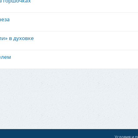
в горшочках
неза
и» в духовке
елем
Условия и 