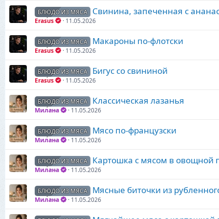
Свинина, запеченная с анана
БЛЮДО ИЗ МЯСА
Erasus
11.05.2026
Макароны по-флотски
БЛЮДО ИЗ МЯСА
Erasus
11.05.2026
Бигус со свининой
БЛЮДО ИЗ МЯСА
Erasus
11.05.2026
Классическая лазанья
БЛЮДО ИЗ МЯСА
Милана
11.05.2026
Мясо по-французски
БЛЮДО ИЗ МЯСА
Милана
11.05.2026
Картошка с мясом в овощной 
БЛЮДО ИЗ МЯСА
Милана
11.05.2026
Мясные биточки из рубленног
БЛЮДО ИЗ МЯСА
Милана
11.05.2026