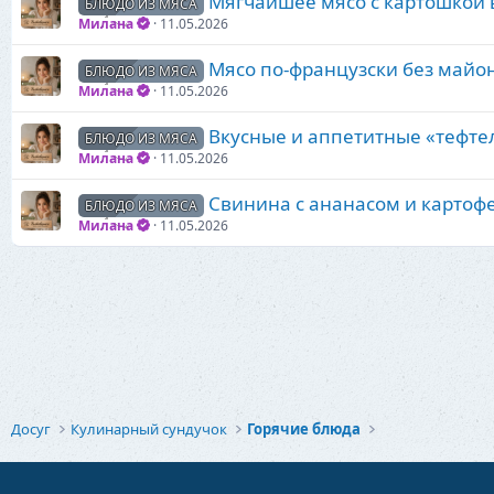
Мягчайшее мясо с картошкой 
БЛЮДО ИЗ МЯСА
Милана
11.05.2026
Мясо по-французски без майо
БЛЮДО ИЗ МЯСА
Милана
11.05.2026
Вкусные и аппетитные «тефтел
БЛЮДО ИЗ МЯСА
Милана
11.05.2026
Свинина с ананасом и картоф
БЛЮДО ИЗ МЯСА
Милана
11.05.2026
Досуг
Кулинарный сундучок
Горячие блюда