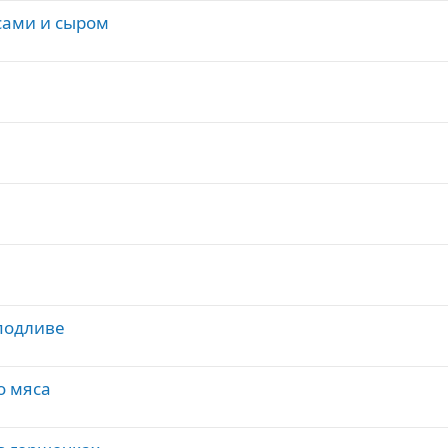
сами и сыром
подливе
о мяса