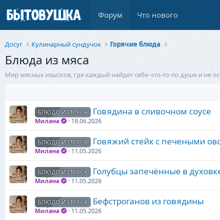
Форум
Что нового
Досуг
Кулинарный сундучок
Горячие блюда
Блюда из мяса
Мир мясных изысков, где каждый найдет себе что-то по душе и не
Говядина в сливочном соусе
БЛЮДО ИЗ МЯСА
Милана
18.06.2026
Говяжий стейк с печеными о
БЛЮДО ИЗ МЯСА
Милана
11.05.2026
Голубцы запечённые в духовк
БЛЮДО ИЗ МЯСА
Милана
11.05.2026
Бефстроганов из говядины
БЛЮДО ИЗ МЯСА
Милана
11.05.2026