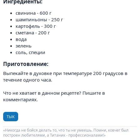
Ингредиенты:​
свинина - 600 г
шампиньоны - 250 г
картофель - 300 г
сметана - 200 г
вода
зелень
соль, специи
Приготовление:​
Выпекайте в духовке при температуре 200 градусов в
течение одного часа.
Что не хватает в данном рецепте? Пишите в
комментариях.
ТЫК
«Никогда не бойся делать то, что ты не умеешь. Помни, ковчег был
построен любителями, а Титаник - профессионалами!»