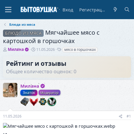
Вход
Регистрация
Блюда из мяса
Мягчайшее мясо с
БЛЮДО ИЗ МЯСА
картошкой в горшочках
А
Д
Т
Милана
11.05.2026
мясо в горшочках
в
а
е
т
т
г
Рейтинг и отзывы
о
а
и
Общее количество оценок: 0
р
н
т
а
е
ч
Милана
м
а
ы
л
Знаток
Модератор
а
11.05.2026
#1