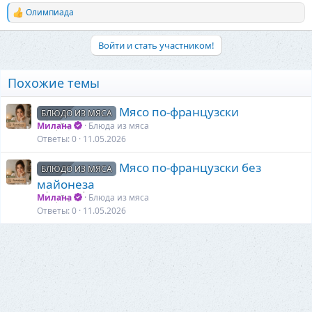
Олимпиада
Р
е
а
Войти и стать участником!
к
ц
и
Похожие темы
и
:
Мясо по-французски
БЛЮДО ИЗ МЯСА
Милана
Блюда из мяса
Ответы
0
11.05.2026
Мясо по-французски без
БЛЮДО ИЗ МЯСА
майонеза
Милана
Блюда из мяса
Ответы
0
11.05.2026