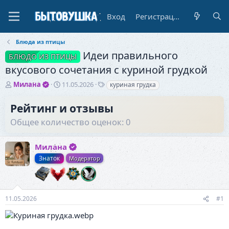
Вход
Регистрация
Блюда из птицы
Идеи правильного
БЛЮДО ИЗ ПТИЦЫ
вкусового сочетания с куриной грудкой
А
Д
Т
Милана
11.05.2026
куриная грудка
в
а
е
т
т
г
Рейтинг и отзывы
о
а
и
Общее количество оценок: 0
р
н
т
а
е
ч
Милана
м
а
ы
л
Знаток
Модератор
а
11.05.2026
#1