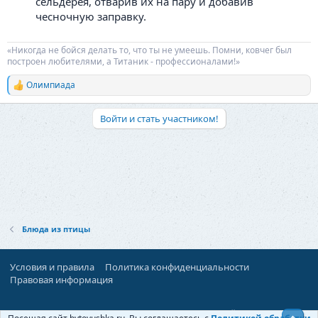
сельдерея, отварив их на пару и добавив
чесночную заправку.
«Никогда не бойся делать то, что ты не умеешь. Помни, ковчег был
построен любителями, а Титаник - профессионалами!»
Олимпиада
Р
е
а
Войти и стать участником!
к
ц
и
и
:
Блюда из птицы
Условия и правила
Политика конфиденциальности
Правовая информация
При поддержке:
«Территория Дискуссий»