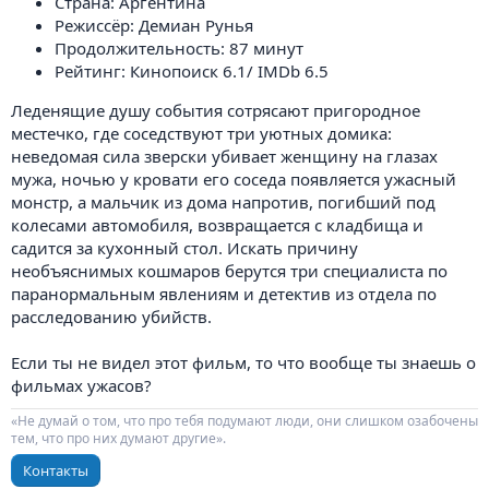
Страна: Аргентина
Режиссёр: Демиан Рунья
Продолжительность: 87 минут
Рейтинг: Кинопоиск 6.1/ IMDb 6.5
Леденящие душу события сотрясают пригородное
местечко, где соседствуют три уютных домика:
неведомая сила зверски убивает женщину на глазах
мужа, ночью у кровати его соседа появляется ужасный
монстр, а мальчик из дома напротив, погибший под
колесами автомобиля, возвращается с кладбища и
садится за кухонный стол. Искать причину
необъяснимых кошмаров берутся три специалиста по
паранормальным явлениям и детектив из отдела по
расследованию убийств.
Если ты не видел этот фильм, то что вообще ты знаешь о
фильмах ужасов?
«Не думай о том, что про тебя подумают люди, они слишком озабочены
тем, что про них думают другие».
Контакты