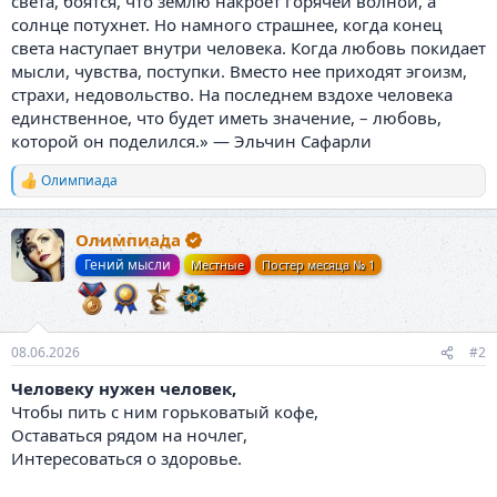
света, боятся, что землю накроет горячей волной, а
солнце потухнет. Но намного страшнее, когда конец
света наступает внутри человека. Когда любовь покидает
мысли, чувства, поступки. Вместо нее приходят эгоизм,
страхи, недовольство. На последнем вздохе человека
единственное, что будет иметь значение, – любовь,
которой он поделился.» — Эльчин Сафарли
Олимпиада
Р
е
а
Олимпиада
к
ц
Гений мысли
Местные
Постер месяца № 1
и
и
:
08.06.2026
#2
Человеку нужен человек,
Чтобы пить с ним горьковатый кофе,
Оставаться рядом на ночлег,
Интересоваться о здоровье.