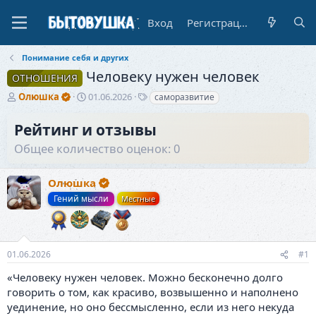
Вход
Регистрация
Понимание себя и других
Человеку нужен человек
ОТНОШЕНИЯ
А
Д
Т
Олюшка
01.06.2026
саморазвитие
в
а
е
т
т
г
Рейтинг и отзывы
о
а
и
Общее количество оценок: 0
р
н
т
а
е
ч
Олюшка
м
а
ы
л
Гений мысли
Местные
а
01.06.2026
#1
«Человеку нужен человек. Можно бесконечно долго
говорить о том, как красиво, возвышенно и наполнено
уединение, но оно бессмысленно, если из него некуда