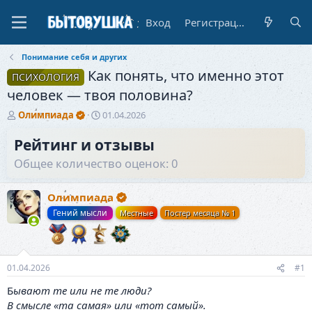
Вход
Регистрация
Понимание себя и других
Как понять, что именно этот
ПСИХОЛОГИЯ
человек — твоя половина?
А
Д
Олимпиада
01.04.2026
в
а
т
т
Рейтинг и отзывы
о
а
Общее количество оценок: 0
р
н
т
а
е
ч
Олимпиада
м
а
Гений мысли
Местные
Постер месяца № 1
ы
л
а
01.04.2026
#1
Б
ывают те или не те люди?
В смысле «та самая» или «тот самый».