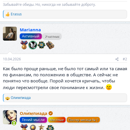
Забывайте обиды. Но, никогда не забывайте доброту.
Erasus
Р
е
а
Marianna
к
ц
Активный
Участник
и
и
:
10.04.2026
#2
Как было проще раньше, не было тот самый или та самая
по финансам, по положению в обществе. А сейчас не
понятно что вообще. Порой хочется кричать, чтобы
люди пересмоттрели свое понимание к жизни.
Олимпиада
Р
е
а
Олимпиада
к
ц
Гений мысли
Местные
Постер месяца № 1
и
и