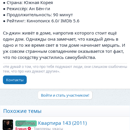
● Страна: Южная Корея
● Режиссёр: Ан Бён-ги
● Продолжительность: 90 минут
● Рейтинг: Кинопоиск 6.0/ IMDb 5.6
Сэ-джин живёт в доме, напротив которого стоит ещё
один дом. Однажды она замечает, что каждый день в
одно и то же время свет в том доме начинает мерцать. И
уж совсем странным совпадением оказывается тот факт,
что по соседству участились самоубийства.
«Не думай о том, что про тебя подумают люди, они слишком озабочены
тем, что про них думают другие».
Контакты
Войти и стать участником!
Похожие темы
Квартира 143 (2011)
СМОТРИМ
Erasus
Триллеры, ужасы