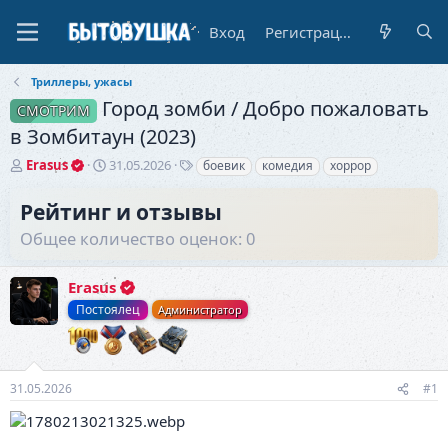
Вход
Регистрация
Триллеры, ужасы
Город зомби / Добро пожаловать
СМОТРИМ
в Зомбитаун (2023)
А
Д
Т
Erasus
31.05.2026
боевик
комедия
хоррор
в
а
е
т
т
г
Рейтинг и отзывы
о
а
и
Общее количество оценок: 0
р
н
т
а
е
ч
Erasus
м
а
ы
л
Постоялец
Администратор
а
31.05.2026
#1