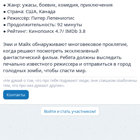
● Жанр: ужасы, боевик, комедия, приключения
● Страна: США, Канада
● Режиссёр: Питер Лепениотис
● Продолжительность: 92 минуты
● Рейтинг: Кинопоиск 4.7/ IMDb 3.8
Эми и Майк обнаруживают многовековое проклятие,
когда решают посмотреть эксклюзивный
фантастический фильм. Ребята должны выследить
печально известного режиссера и отправиться в город
голодных зомби, чтобы спасти мир.
«Не думай о том, что про тебя подумают люди, они слишком озабочены
тем, что про них думают другие».
Контакты
Войти и стать участником!