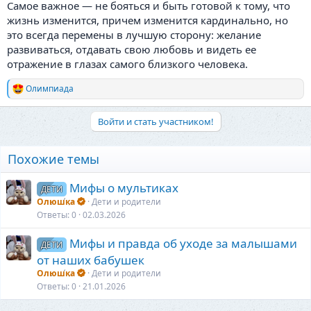
Самое важное — не бояться и быть готовой к тому, что
жизнь изменится, причем изменится кардинально, но
это всегда перемены в лучшую сторону: желание
развиваться, отдавать свою любовь и видеть ее
отражение в глазах самого близкого человека.
Олимпиада
Р
е
а
Войти и стать участником!
к
ц
и
Похожие темы
и
:
Мифы о мультиках
ДЕТИ
Олюшка
Дети и родители
Ответы
0
02.03.2026
Мифы и правда об уходе за малышами
ДЕТИ
от наших бабушек
Олюшка
Дети и родители
Ответы
0
21.01.2026