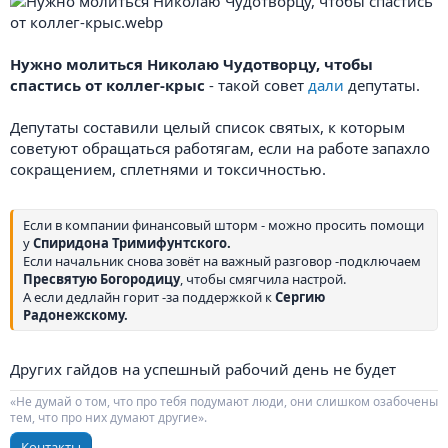
Нужно молиться Николаю Чудотворцу, чтобы
спастись от коллег-крыс
- такой совет
дали
депутаты.
Депутаты составили целый список святых, к которым
советуют обращаться работягам, если на работе запахло
сокращением, сплетнями и токсичностью.
Если в компании финансовый шторм - можно просить помощи
у
Спиридона Тримифунтского.
Если начальник снова зовёт на важный разговор -подключаем
Пресвятую Богородицу
, чтобы смягчила настрой.
А если дедлайн горит -за поддержкой к
Сергию
Радонежскому.
Других гайдов на успешный рабочий день не будет
«Не думай о том, что про тебя подумают люди, они слишком озабочены
тем, что про них думают другие».
Контакты