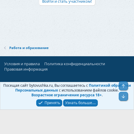
Войти и стать участником!
Работа и образование
Условия и правила
Политика конфиденциальности
Правовая информация
При поддержке:
«Территория Дискуссий»
Посещая сайт bytovushka.ru, Вы соглашаетесь с
Политикой обработки
Верх
©
Бытовушка
, 2025-
2026
Персональных данных
с использованием файлов cookie.
Возрастное ограничение ресурса 18+
.
Низ
Принять
Узнать больше....