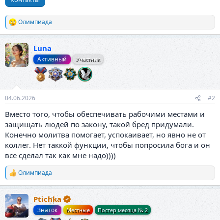
Олимпиада
Р
е
а
Luna
к
ц
Активный
Участник
и
и
:
04.06.2026
#2
Вместо того, чтобы обеспечивать рабочими местами и
защищать людей по закону, такой бред придумали.
Конечно молитва помогает, успокаивает, но явно не от
коллег. Нет таккой функции, чтобы попросила бога и он
все сделал так как мне надо))))
Олимпиада
Р
е
а
Ptichka
к
ц
Знаток
Местные
Постер месяца № 2
и