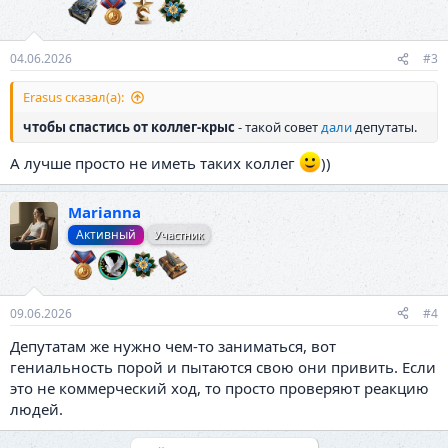
и
:
04.06.2026
#3
Erasus сказал(а):
чтобы спастись от коллег-крыс
- такой совет
дали
депутаты.
А лучше просто не иметь таких коллег
))
Marianna
Активный
Участник
09.06.2026
#4
Депутатам же нужно чем-то заниматься, вот
гениальность порой и пытаются свою они привить. Если
это не коммерческий ход, то просто проверяют реакцию
людей.