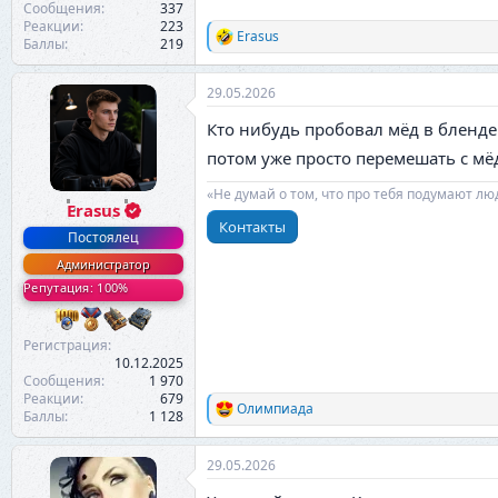
Сообщения
337
Реакции
223
Erasus
Р
Баллы
219
е
а
29.05.2026
к
ц
Кто нибудь пробовал мёд в бленде
и
и
потом уже просто перемешать с м
:
«Не думай о том, что про тебя подумают лю
Erasus
Контакты
Постоялец
Администратор
Репутация: 100%
Регистрация
10.12.2025
Сообщения
1 970
Реакции
679
Олимпиада
Р
Баллы
1 128
е
а
29.05.2026
к
ц