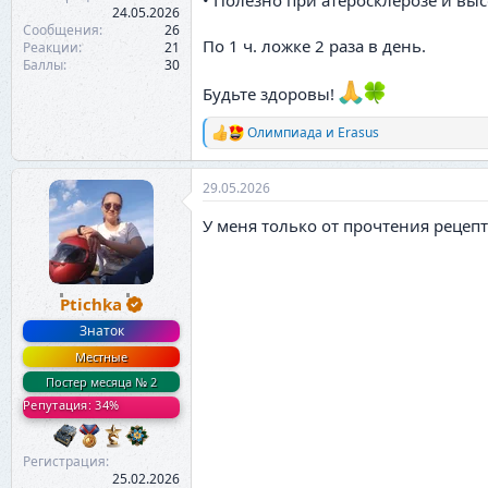
• Полезно при атеросклерозе и вы
24.05.2026
Сообщения
26
По 1 ч. ложке 2 раза в день.
Реакции
21
Баллы
30
Будьте здоровы!
Олимпиада
и
Erasus
Р
е
а
29.05.2026
к
ц
У меня только от прочтения рецеп
и
и
:
Ptichka
Знаток
Местные
Постер месяца № 2
Репутация: 34%
Регистрация
25.02.2026