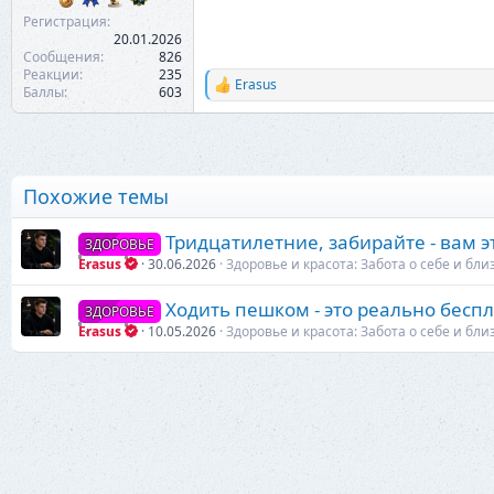
Регистрация
20.01.2026
Сообщения
826
Реакции
235
Erasus
Р
Баллы
603
е
а
к
ц
и
Похожие темы
и
:
Тридцатилетние, забирайте - вам э
ЗДОРОВЬЕ
Erasus
30.06.2026
Здоровье и красота: Забота о себе и бли
Ходить пешком - это реально беспл
ЗДОРОВЬЕ
Erasus
10.05.2026
Здоровье и красота: Забота о себе и бли