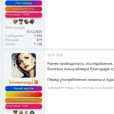
Постоялец
Администратор
Репутация: 100%
Регистрация
10.12.2025
Сообщения
1 970
Реакции
679
Баллы
1 128
29.05.2026
Ранее проводились исследования, 
болезни Альцгеймера благодаря 
Перед употребление лимона и кура
Олимпиада
Забывайте обиды. Но, никогда не забывайт
Гений мысли
Местные
Постер месяца № 1
Репутация: 83%