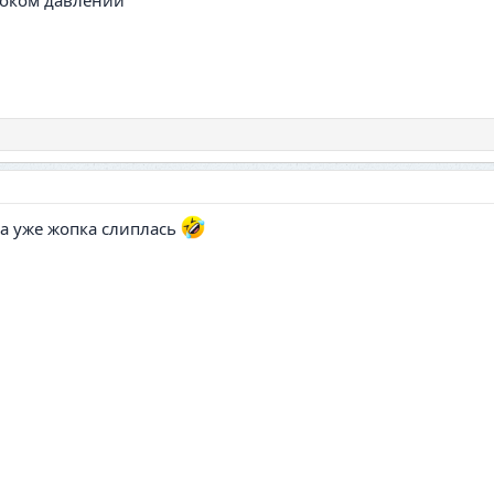
соком давлении
та уже жопка слиплась