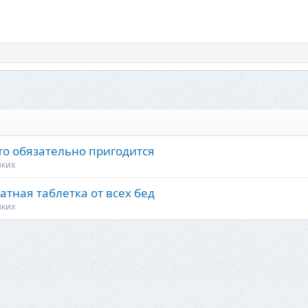
то обязательно пригодится
зких
атная таблетка от всех бед
зких