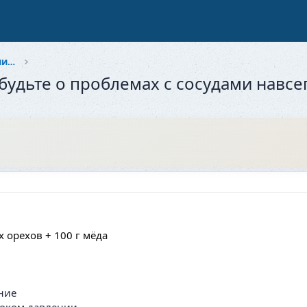
Здоровье и красота: Забота о себе и близких
абудьте о проблемах с сосудами навсе
х орехов + 100 г мёда
ние