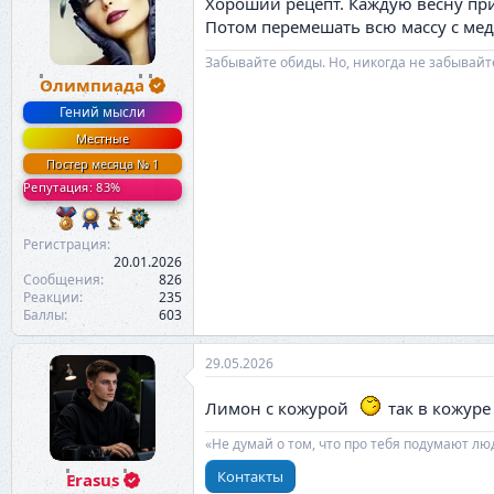
Хороший рецепт. Каждую весну при
и
и
Потом перемешать всю массу с мед
:
Забывайте обиды. Но, никогда не забывайт
Олимпиада
Гений мысли
Местные
Постер месяца № 1
Репутация: 83%
Регистрация
20.01.2026
Сообщения
826
Реакции
235
Баллы
603
29.05.2026
Лимон с кожурой
так в кожуре
«Не думай о том, что про тебя подумают лю
Контакты
Erasus