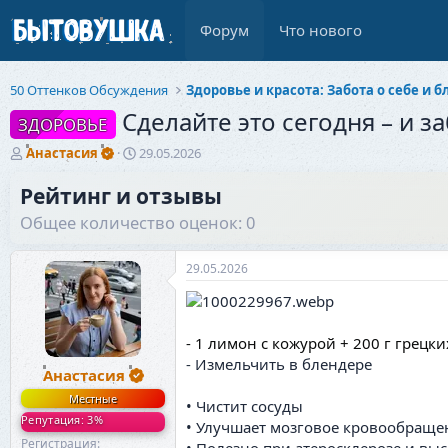
Форум
Что нового
50 Оттенков Обсуждения
Сделайте это сегодня – и з
ЗДОРОВЬЕ
А
Д
Анастасия
29.05.2026
в
а
т
т
Рейтинг и отзывы
о
а
Общее количество оценок: 0
р
н
т
а
е
ч
29.05.2026
м
а
ы
л
а
- 1 лимон с кожурой + 200 г грецки
- Измельчить в блендере
Анастасия
Местные
• Чистит сосуды
Репутация: 3%
• Улучшает мозговое кровообраще
Регистрация