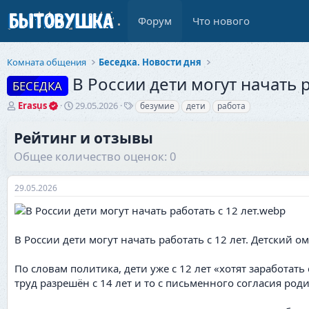
Форум
Что нового
Комната общения
Беседка. Новости дня
В России дети могут начать р
БЕСЕДКА
А
Д
Т
Erasus
29.05.2026
безумие
дети
работа
в
а
е
т
т
г
Рейтинг и отзывы
о
а
и
Общее количество оценок: 0
р
н
т
а
е
ч
29.05.2026
м
а
ы
л
а
В России дети могут начать работать с 12 лет. Детский 
По словам политика, дети уже с 12 лет «хотят заработат
труд разрешён с 14 лет и то с письменного согласия род