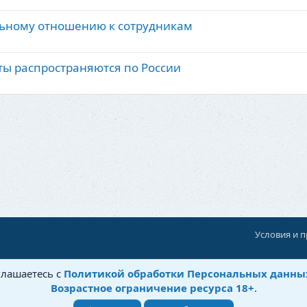
льному отношению к сотрудникам
ты распространяются по России
Условия и 
При поддержке:
«Территория Дискуссий»
глашаетесь с
Политикой обработки Персональных данны
©
Бытовушка
, 2025-
2026
Возрастное ограничение ресурса 18+
.