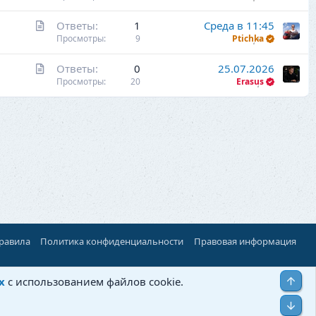
а
я
С
Ответы
1
Среда в 11:45
т
т
Просмотры
9
Ptichka
ь
а
я
С
Ответы
0
25.07.2026
т
т
Просмотры
20
Erasus
ь
а
я
т
ь
я
правила
Политика конфиденциальности
Правовая информация
Верх
х
с использованием файлов cookie.
Низ