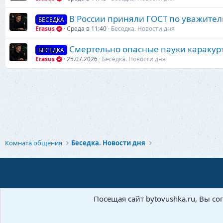
В России приняли ГОСТ по уважите
БЕСЕДКА
Erasus
Среда в 11:40
Беседка. Новости дня
Смертельно опасные пауки каракур
БЕСЕДКА
Erasus
25.07.2026
Беседка. Новости дня
Комната общения
Беседка. Новости дня
Посещая сайт bytovushka.ru, Вы со