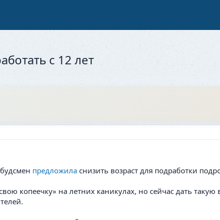
аботать с 12 лет
омбудсмен
предложила
снизить возраст для подработки подро
ь свою копеечку» на летних каникулах, но сейчас дать таку
ителей.