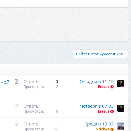
Войти и стать участником!
С
дной
Ответы
0
Сегодня в 11:15
т
Просмотры
2
Erasus
а
т
ь
С
Ответы
1
Четверг в 07:03
я
т
Просмотры
9
Erasus
а
С
Ответы
1
Среда в 12:03
т
т
Просмотры
12
Ptichka
ь