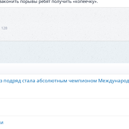
узаконить порывы ребят получить «копеечку».
1 128
аз подряд стала абсолютным чемпионом Междунаро
ии