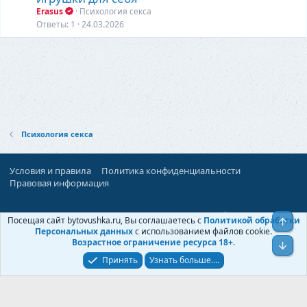
Erasus
Психология секса
Ответы
1
24.03.2026
Психология секса
Условия и правила
Политика конфиденциальности
Правовая информация
При поддержке:
«Территория Дискуссий»
Посещая сайт bytovushka.ru, Вы соглашаетесь с
Политикой обработки
Верх
©
Бытовушка
, 2025-
2026
Персональных данных
с использованием файлов cookie.
Возрастное ограничение ресурса 18+
.
Низ
Принять
Узнать больше....