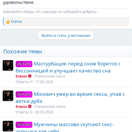
удовольствие.
Забывайте обиды. Но, никогда не забывайте доброту.
Erasus
Р
е
а
Войти и стать участником!
к
ц
и
Похожие темы
и
:
Мастурбация перед сном борется с
ИНТИМ
бессонницей и улучшает качество сна
Erasus
Психология секса
Ответы
0
17.06.2026
Москвич умер во время секса, упав с
ИНТИМ
ветки дуба
Erasus
Психология секса
Ответы
0
28.05.2026
Мужчины массово скупают секс-
ИНТИМ
игрушки для себя