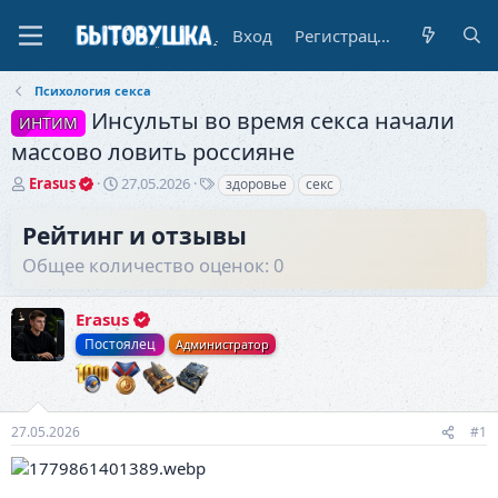
Вход
Регистрация
Психология секса
Инсульты во время секса начали
ИНТИМ
массово ловить россияне
А
Д
Т
Erasus
27.05.2026
здоровье
секс
в
а
е
т
т
г
Рейтинг и отзывы
о
а
и
Общее количество оценок: 0
р
н
т
а
е
ч
Erasus
м
а
ы
л
Постоялец
Администратор
а
27.05.2026
#1