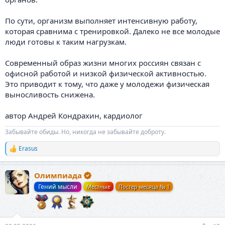
По сути, организм выполняет интенсивную работу,
которая сравнима с тренировкой. Далеко не все молодые
люди готовы к таким нагрузкам.
Современный образ жизни многих россиян связан с
офисной работой и низкой физической активностью.
Это приводит к тому, что даже у молодежи физическая
выносливость снижена.
автор Андрей Кондрахин, кардиолог
Забывайте обиды. Но, никогда не забывайте доброту.
Erasus
Р
е
а
Олимпиада
к
ц
Гений мысли
Местные
Постер месяца № 1
и
и
: