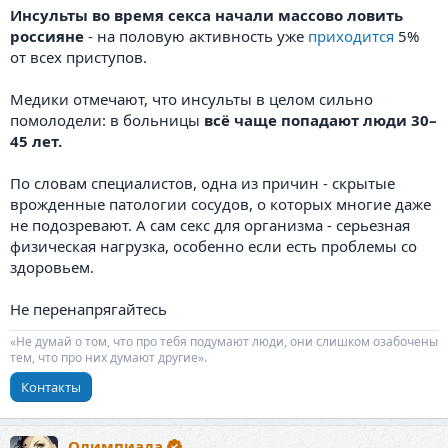
Инсульты во время секса начали массово ловить
россияне
- на половую активность уже
приходится
5%
от всех приступов.
Медики отмечают, что инсульты в целом сильно
помолодели: в больницы
всё чаще попадают люди 30–
45 лет.
По словам специалистов, одна из причин - скрытые
врожденные патологии сосудов, о которых многие даже
не подозревают. А сам секс для организма - серьезная
физическая нагрузка, особенно если есть проблемы со
здоровьем.
Не перенапрягайтесь
«Не думай о том, что про тебя подумают люди, они слишком озабочены
тем, что про них думают другие».
Контакты
Олимпиада