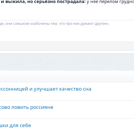
 и
выжила, но серьёзно пострадала:
у неё перелом грудно
ди, они слишком озабочены тем, что про них думают другие».
ессонницей и улучшает качество сна
сово ловить россияне
шки для себя