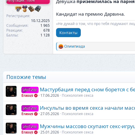
Репутация: 100%
Девушка
приземлилась на парня
Кандидат на премию Дарвина.
Регистрация
10.12.2025
«Не думай о том, что про тебя подумают лю
Сообщения
1 965
Реакции
678
Контакты
Баллы
1 128
Олимпиада
Р
е
а
к
ц
и
Похожие темы
и
:
Мастурбация перед сном борется с б
ИНТИМ
Erasus
17.06.2026
Психология секса
Инсульты во время секса начали мас
ИНТИМ
Erasus
27.05.2026
Психология секса
Мужчины массово скупают секс-игру
ИНТИМ
Erasus
25.01.2026
Психология секса