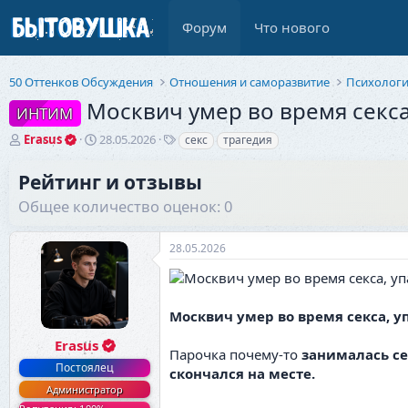
Форум
Что нового
50 Оттенков Обсуждения
Отношения и саморазвитие
Психолог
Москвич умер во время секса,
ИНТИМ
А
Д
Т
Erasus
28.05.2026
секс
трагедия
в
а
е
т
т
г
Рейтинг и отзывы
о
а
и
Общее количество оценок: 0
р
н
т
а
е
ч
28.05.2026
м
а
ы
л
а
Москвич умер во время секса, уп
Erasus
Парочка почему-то
занималась се
Постоялец
скончался на месте.
Администратор