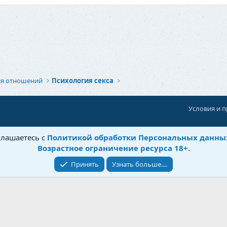
ия отношений
Психология секса
Условия и 
При поддержке:
«Ностальгист»
глашаетесь с
Политикой обработки Персональных данны
©
Бытовушка
, 2025-
2026
Возрастное ограничение ресурса 18+
.
Принять
Узнать больше....