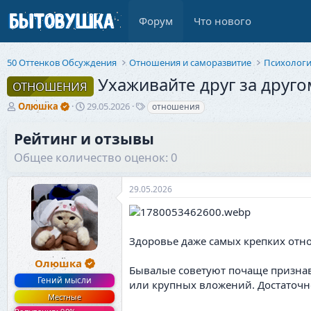
Форум
Что нового
50 Оттенков Обсуждения
Отношения и саморазвитие
Психолог
Ухаживайте друг за друго
ОТНОШЕНИЯ
А
Д
Т
Олюшка
29.05.2026
отношения
в
а
е
т
т
г
Рейтинг и отзывы
о
а
и
Общее количество оценок: 0
р
н
т
а
е
ч
29.05.2026
м
а
ы
л
а
Здоровье даже самых крепких отн
Олюшка
Бывалые советуют почаще признава
Гений мысли
или крупных вложений. Достаточн
Местные