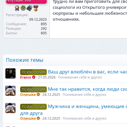
Репутация: 90%
Трудно ли вам приготовить для св
социологи из Открытого университ
сюрпризы и небольшие любезности
Регистрация
отношениях.
09.12.2025
Сообщения
895
Реакции
292
Баллы
605
Похожие темы
Ваш друг влюблён в вас, если ча
ПСИХОЛОГИЯ
Erasus
27.05.2026
Понимание себя и других
Мне так нравится, когда люди си
ПСИХОЛОГИЯ
Олюшка
24.12.2025
Понимание себя и других
Мужчина и женщина, умеющие се
ПСИХОЛОГИЯ
для друга
Олюшка
24.12.2025
Понимание себя и других