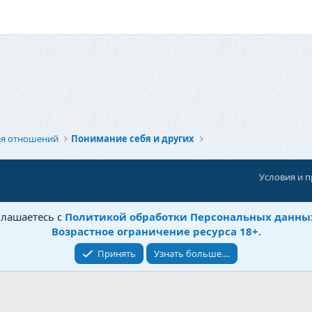
ия отношений
Понимание себя и других
Условия и 
При поддержке:
«Ностальгист»
глашаетесь с
Политикой обработки Персональных данны
©
Бытовушка
, 2025-
2026
Возрастное ограничение ресурса 18+
.
Принять
Узнать больше....