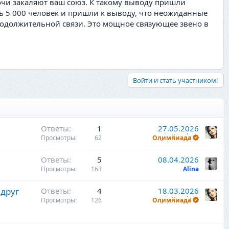
очи закаляют ваш союз. К такому выводу пришли
ь 5 000 человек и пришли к выводу, что неожиданные
одолжительной связи. Это мощное связующее звено в
Войти и стать участником!
Ответы
1
27.05.2026
Просмотры
62
Олимпиада
Ответы
5
08.04.2026
Просмотры
163
Alina
друг
Ответы
4
18.03.2026
Просмотры
126
Олимпиада