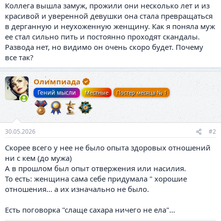
Коллега вышла замуж, прожили они несколько лет и из
красивой и уверенной девушки она стала превращаться
в дерганную и неухоженную женщину. Как я поняла муж
ее стал сильно пить и постоянно проходят скандалы.
Развода нет, но видимо он очень скоро будет. Почему
все так?
Олимпиада
Гений мысли
Местные
Постер месяца № 1
30.05.2026
#2
Скорее всего у нее не было опыта здоровых отношений
ни с кем (до мужа)
А в прошлом был опыт отвержения или насилия.
То есть: женщина сама себе придумала " хорошие
отношения... а их изначально не было.
Есть поговорка "слаще сахара ничего не ела"...