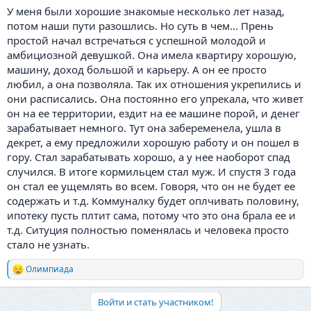
У меня были хорошие знакомые несколько лет назад,
потом наши пути разошлись. Но суть в чем... Прень
простой начал встречаться с успешной молодой и
амбициозной девушкой. Она имела квартиру хорошую,
машину, доход большой и карьеру. А он ее просто
любил, а она позволяла. Так их отношения укрепились и
они расписались. Она постоянно его упрекала, что живет
он на ее территории, ездит на ее машине порой, и денег
зарабатывает немного. Тут она забеременела, ушла в
декрет, а ему предложили хорошую работу и он пошел в
гору. Стал зарабатывать хорошо, а у нее наоборот спад
случился. В итоге кормильцем стал муж. И спустя 3 года
он стал ее ущемлять во всем. Говоря, что он не будет ее
содержать и т.д. Коммуналку будет оплчивать половину,
ипотеку пусть плтит сама, потому что это она брала ее и
т.д. Ситуция полностью поменялась и человека просто
стало не узнать.
Олимпиада
Р
е
а
Войти и стать участником!
к