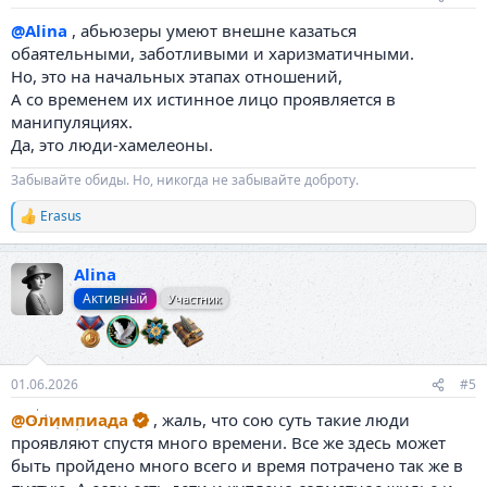
@Alina
, абьюзеры умеют внешне казаться
обаятельными, заботливыми и харизматичными.
Но, это на начальных этапах отношений,
А со временем их истинное лицо проявляется в
манипуляциях.
Да, это люди-хамелеоны.
Забывайте обиды. Но, никогда не забывайте доброту.
Erasus
Р
е
а
Alina
к
ц
Активный
Участник
и
и
:
01.06.2026
#5
@Олимпиада
, жаль, что сою суть такие люди
проявляют спустя много времени. Все же здесь может
быть пройдено много всего и время потрачено так же в