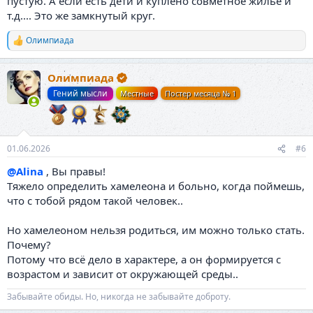
пустую. А если есть дети и куплено совметное жилье и
т.д.... Это же замкнутый круг.
Олимпиада
Р
е
а
Олимпиада
к
ц
Гений мысли
Местные
Постер месяца № 1
и
и
:
01.06.2026
#6
@Alina
, Вы правы!
Тяжело определить хамелеона и больно, когда поймешь,
что с тобой рядом такой человек..
Но хамелеоном нельзя родиться, им можно только стать.
Почему?
Потому что всё дело в характере, а он формируется с
возрастом и зависит от окружающей среды..
Забывайте обиды. Но, никогда не забывайте доброту.