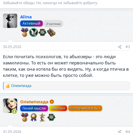
Забывайте обиды. Но, никогда не забывайте доброту.
Alina
Активный
Участник
30.05.2026
#3
Если почитать психологов, то абьюзеры - это люди
хамилионы. То есть он может первоначально быть
таким, как она хотела бы его видеть. Ну, а когда птичка в
клетке, то уже можно быть просто собой.
Олимпиада
Р
е
а
Олимпиада
к
ц
Гений мысли
Местные
Постер месяца № 1
и
и
:
31.05.2026
#4