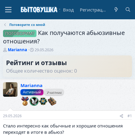
Вход
Регистрация
Поговорите со мной
Как получаются абьюзивные
ПОГОВОРИМ?
отношения?
А
Д
Marianna
29.05.2026
в
а
т
т
Рейтинг и отзывы
о
а
Общее количество оценок: 0
р
н
т
а
е
ч
Marianna
м
а
Активный
Участник
ы
л
а
29.05.2026
#1
Стало интересно как обычные и хорошие отношения
переходят в итоге в абьюз?