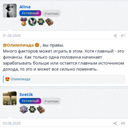
Alina
Активный
Участник
01.06.2026
#7
@Олимпиада
, вы правы.
Много факторов может играть в этом. Хотя главный - это
финансы. Как только одна половина начинает
зарабатывать больше или остается главным источником
дохода, то это и может все сильно поменять.
Олимпиада
Р
е
а
Svetik
к
ц
Активный
Участник
и
и
:
03.06.2026
#8