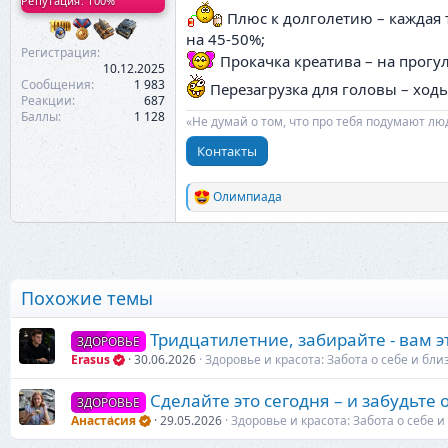
Репутация: 100%
Плюс к долголетию – каждая т
на 45-50%;
Регистрация
Прокачка креатива – на прогул
10.12.2025
Сообщения
1 983
Перезагрузка для головы – ходь
Реакции
687
Баллы
1 128
«Не думай о том, что про тебя подумают лю
Контакты
Олимпиада
Р
е
а
к
ц
и
Похожие темы
и
:
Тридцатилетние, забирайте - вам э
ЗДОРОВЬЕ
Erasus
30.06.2026
Здоровье и красота: Забота о себе и бли
Сделайте это сегодня – и забудьте
ЗДОРОВЬЕ
Анастасия
29.05.2026
Здоровье и красота: Забота о себе и