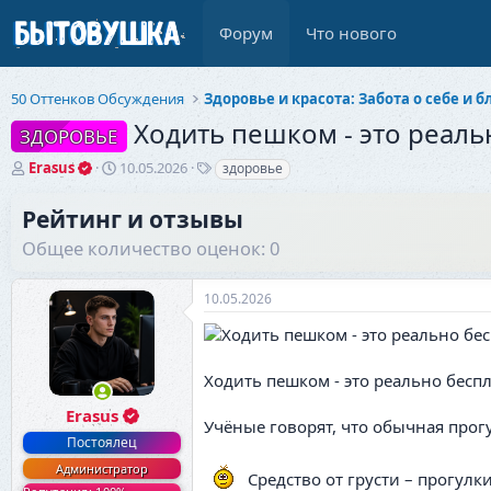
Форум
Что нового
50 Оттенков Обсуждения
Ходить пешком - это реальн
ЗДОРОВЬЕ
А
Д
Т
Erasus
10.05.2026
здоровье
в
а
е
т
т
г
Рейтинг и отзывы
о
а
и
Общее количество оценок: 0
р
н
т
а
е
ч
10.05.2026
м
а
ы
л
а
Ходить пешком - это реально беспл
Erasus
Учёные говорят, что обычная прогу
Постоялец
Администратор
Средство от грусти – прогулки