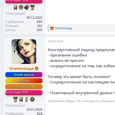
Репутация: 90%
Регистрация
09.12.2025
Сообщения
895
Реакции
292
Олимпиада
Р
Баллы
605
е
а
30.05.2026
к
ц
Конструктивный подход предполаг
и
и
- признание ошибки
:
- анализ её причин
- сосредоточение на том, как избе
Олимпиада
Гений мысли
Почему это может быть полезно?
Местные
- Сосредоточение на настоящем по
Постер месяца № 1
- Позитивный внутренний диалог 
Репутация: 82%
Забывайте обиды. Но, никогда не забывайт
Регистрация
20.01.2026
Сообщения
824