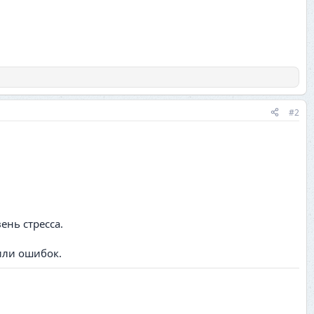
#2
ень стресса.
или ошибок.