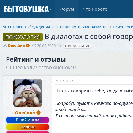
Форум
Что нового
50 Оттенков Обсуждения
Отношения и саморазвитие
Психолог
В диалогах с собой гово
ПСИХОЛОГИЯ
А
Д
Т
Олюшка
30.05.2026
саморазвитие
в
а
е
т
т
г
Рейтинг и отзывы
о
а
и
Общее количество оценок: 0
р
н
т
а
е
ч
30.05.2026
м
а
ы
л
Что ты говоришь себе, когда ошиб
а
Попробуй думать немного по-другому
этой ошибки».
Олюшка
Так этот мысленный зарок сработа
Гений мысли
Местные