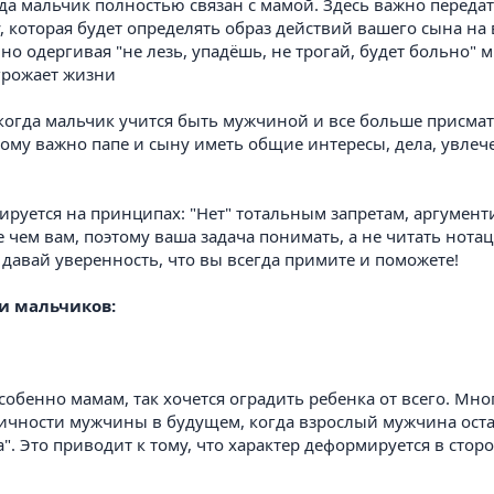
когда мальчик полностью связан с мамой. Здесь важно пере
, которая будет определять образ действий вашего сына на
о одергивая "не лезь, упадёшь, не трогай, будет больно" 
грожает жизни
, когда мальчик учится быть мужчиной и все больше присматр
ому важно папе и сыну иметь общие интересы, дела, увлече
зируется на принципах: "Нет" тотальным запретам, аргумен
чем вам, поэтому ваша задача понимать, а не читать нотац
 давай уверенность, что вы всегда примите и поможете!
и мальчиков:
особенно мамам, так хочется оградить ребенка от всего. М
ичности мужчины в будущем, когда взрослый мужчина оста
. Это приводит к тому, что характер деформируется в сто