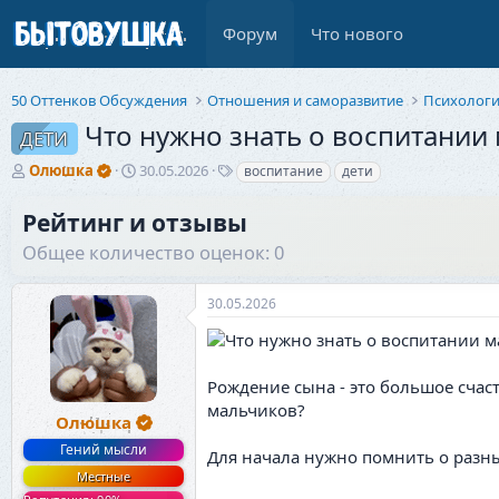
Форум
Что нового
50 Оттенков Обсуждения
Отношения и саморазвитие
Психолог
Что нужно знать о воспитании 
ДЕТИ
А
Д
Т
Олюшка
30.05.2026
воспитание
дети
в
а
е
т
т
г
Рейтинг и отзывы
о
а
и
Общее количество оценок: 0
р
н
т
а
е
ч
30.05.2026
м
а
ы
л
а
Рождение сына - это большое счаст
мальчиков?
Олюшка
Гений мысли
Для начала нужно помнить о разн
Местные