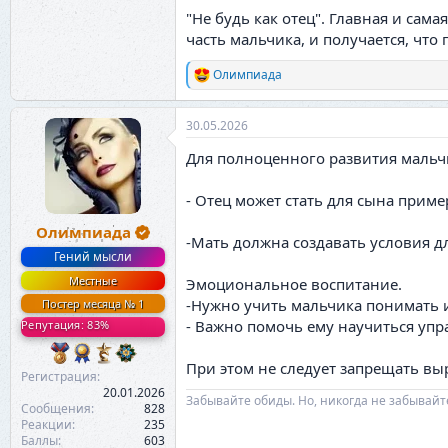
"Не будь как отец". Главная и сам
часть мальчика, и получается, чт
Олимпиада
Р
е
а
30.05.2026
к
ц
Для полноценного развития мальч
и
и
:
- Отец может стать для сына прим
Олимпиада
-Мать должна создавать условия д
Гений мысли
Местные
Эмоциональное воспитание.
-Нужно учить мальчика понимать 
Постер месяца № 1
- Важно помочь ему научиться упр
Репутация: 83%
При этом не следует запрещать вы
Регистрация
20.01.2026
Забывайте обиды. Но, никогда не забывайт
Сообщения
828
Реакции
235
Баллы
603