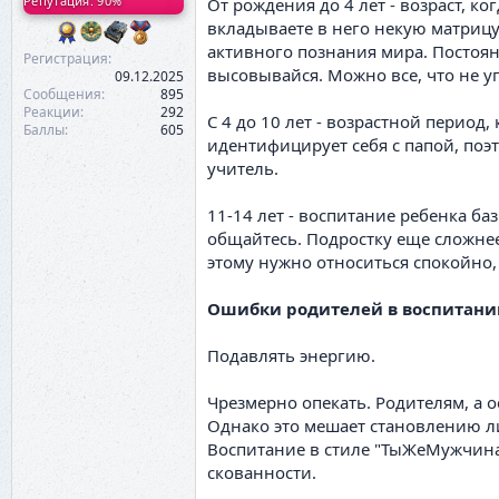
Репутация: 90%
От рождения до 4 лет - возраст, 
вкладываете в него некую матрицу
активного познания мира. Постоянн
Регистрация
высовывайся. Можно все, что не у
09.12.2025
Сообщения
895
Реакции
292
С 4 до 10 лет - возрастной период
Баллы
605
идентифицирует себя с папой, поэт
учитель.
11-14 лет - воспитание ребенка ба
общайтесь. Подростку еще сложнее 
этому нужно относиться спокойно,
Ошибки родителей в воспитани
Подавлять энергию.
Чрезмерно опекать. Родителям, а 
Однако это мешает становлению л
Воспитание в стиле "ТыЖеМужчина"
скованности.