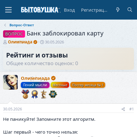
Вход
Регистрация
Вопрос-Ответ
Банк заблокировал карту
ВОПРОС
А
Д
Олимпиада
30.05.2026
в
а
т
т
Рейтинг и отзывы
о
а
Общее количество оценок: 0
р
н
т
а
е
ч
Олимпиада
м
а
Гений мысли
Местные
Постер месяца № 1
ы
л
а
30.05.2026
#1
Не паникуйте! Запомните этот алгоритм.
Шаг первый - чего точно нельзя: