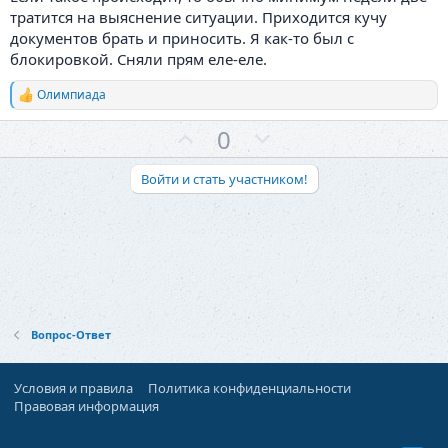
тратится на выяснение ситуации. Приходится кучу
документов брать и приносить. Я как-то был с
блокировкой. Сняли прям еле-еле.
Олимпиада
Р
е
З
П
0
а
к
а
р
ц
о
Войти и стать участником!
и
и
т
:
и
в
Вопрос-Ответ
Условия и правила
Политика конфиденциальности
Правовая информация