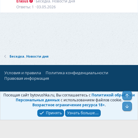
а
Erasus
Беседка. Новости дня
т
Ответы
1
03.05.2026
ь
я
Беседка. Новости дня
Условия и правила
Политика конфиденциальности
Правовая информация
При поддержке:
«Территория Дискуссий»
Посещая сайт bytovushka.ru, Вы соглашаетесь с
Политикой обработки
Верх
©
Бытовушка
, 2025-
2026
Персональных данных
с использованием файлов cookie.
Возрастное ограничение ресурса 18+
.
Низ
Принять
Узнать больше....