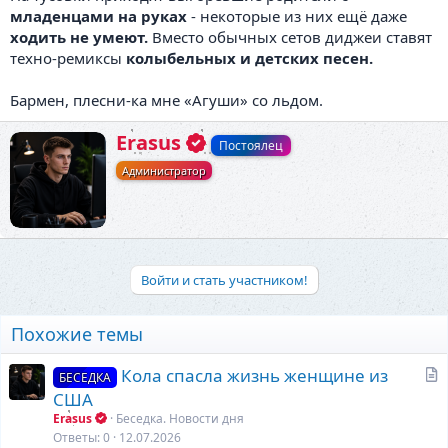
младенцами на руках
- некоторые из них ещё даже
ходить не умеют.
Вместо обычных сетов диджеи ставят
техно-ремиксы
колыбельных и детских песен.
Бармен, плесни-ка мне «Агуши» со льдом.
А
Erasus
Постоялец
в
Администратор
т
о
р
Войти и стать участником!
Похожие темы
С
Кола спасла жизнь женщине из
БЕСЕДКА
т
США
а
Erasus
Беседка. Новости дня
т
Ответы
0
12.07.2026