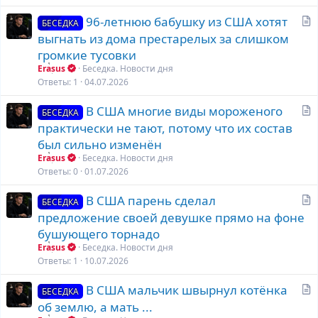
ь
С
96-летнюю бабушку из США хотят
я
БЕСЕДКА
т
выгнать из дома престарелых за слишком
а
громкие тусовки
т
Erasus
Беседка. Новости дня
ь
Ответы
1
04.07.2026
я
С
В США многие виды мороженого
БЕСЕДКА
т
практически не тают, потому что их состав
а
был сильно изменён
т
Erasus
Беседка. Новости дня
ь
Ответы
0
01.07.2026
я
С
В США парень сделал
БЕСЕДКА
т
предложение своей девушке прямо на фоне
а
бушующего торнадо
т
Erasus
Беседка. Новости дня
ь
Ответы
1
10.07.2026
я
С
В США мальчик швырнул котёнка
БЕСЕДКА
т
об землю, а мать ...