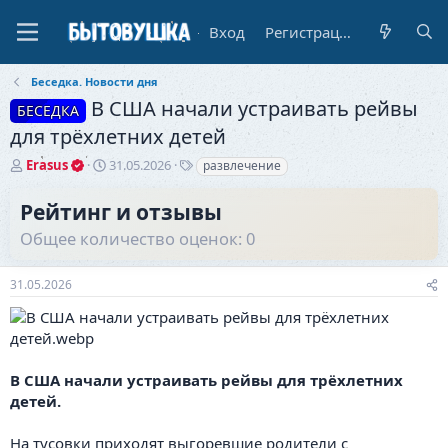
Вход
Регистрация
Беседка. Новости дня
В США начали устраивать рейвы
БЕСЕДКА
для трёхлетних детей
А
Д
Т
Erasus
31.05.2026
развлечение
в
а
е
т
т
г
Рейтинг и отзывы
о
а
и
Общее количество оценок: 0
р
н
т
а
е
ч
31.05.2026
м
а
ы
л
а
В США начали устраивать рейвы для трёхлетних
детей.
На тусовки приходят выгоревшие родители с