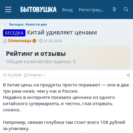
Вход
Регистрация
Беседка. Новости дня
Китай удивляет ценами
БЕСЕДКА
А
Д
Олимпиада
31.05.2026
в
а
т
т
Рейтинг и отзывы
о
а
Общее количество оценок: 0
р
н
т
а
е
ч
31.05.2026
Ответы: 1
м
а
ы
л
В Китае цены на продукты просто поражают — они в два-
а
три раза ниже, чем у нас в России.
Недавно в интернете показали ценники из одного
китайского супермаркета, и честно, глаз оторвать
сложно.
Например, свежая голубика там стоит всего 108 рублей
за упаковку.