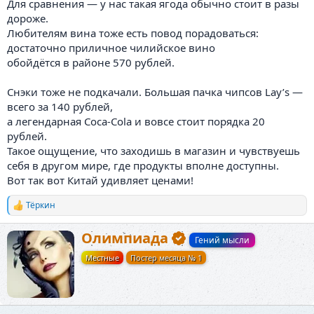
Для сравнения — у нас такая ягода обычно стоит в разы
дороже.
Любителям вина тоже есть повод порадоваться:
достаточно приличное чилийское вино
обойдётся в районе 570 рублей.
Снэки тоже не подкачали. Большая пачка чипсов Lay’s —
всего за 140 рублей,
а легендарная Coca-Cola и вовсе стоит порядка 20
рублей.
Такое ощущение, что заходишь в магазин и чувствуешь
себя в другом мире, где продукты вполне доступны.
Вот так вот Китай удивляет ценами!
Тёркин
Р
е
а
А
Олимпиада
Гений мысли
к
в
ц
Местные
Постер месяца № 1
т
и
о
и
р
: