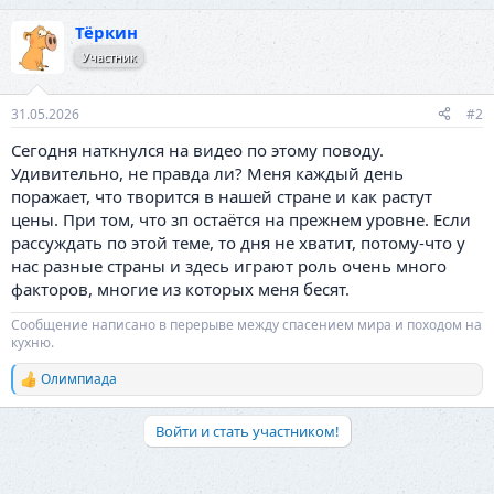
Тёркин
Участник
31.05.2026
#2
Сегодня наткнулся на видео по этому поводу.
Удивительно, не правда ли? Меня каждый день
поражает, что творится в нашей стране и как растут
цены. При том, что зп остаётся на прежнем уровне. Если
рассуждать по этой теме, то дня не хватит, потому-что у
нас разные страны и здесь играют роль очень много
факторов, многие из которых меня бесят.
Сообщение написано в перерыве между спасением мира и походом на
кухню.
Олимпиада
Р
е
а
Войти и стать участником!
к
ц
и
и