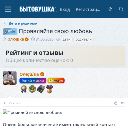
Вход
Регистрация
Дети и родители
Проявляйте свою любовь
ДЕТИ
А
Д
Т
Олюшка
31.05.2026
дети
родители
в
а
е
т
т
г
Рейтинг и отзывы
о
а
и
Общее количество оценок: 0
р
н
т
а
е
ч
Олюшка
м
а
ы
л
Гений мысли
Местные
а
31.05.2026
#1
Очень большое значение имеет тактильный контакт.