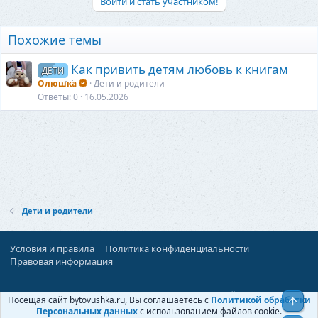
Войти и стать участником!
Похожие темы
Как привить детям любовь к книгам
ДЕТИ
Олюшка
Дети и родители
Ответы
0
16.05.2026
Дети и родители
Условия и правила
Политика конфиденциальности
Правовая информация
При поддержке:
«Территория Дискуссий»
Посещая сайт bytovushka.ru, Вы соглашаетесь с
Политикой обработки
Верх
©
Бытовушка
, 2025-
2026
Персональных данных
с использованием файлов cookie.