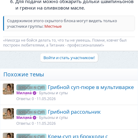
Для подачи можно обжарить дольки шампиньонов
и гренки на оливковом масле.
Содержимое этого скрытого блока могут видеть только
участники группы:
Местные
«Никогда не бойся делать то, что ты не умеешь. Помни, ковчег был
построен любителями, а Титаник - профессионалами!»
Войти и стать участником!
Похожие темы
Грибной суп-пюре в мультиварке
БУЛЬОН И СУП
Милана
Бульоны и супы
Ответы
0
11.05.2026
Грибной рассольник
БУЛЬОН И СУП
Милана
Бульоны и супы
Ответы
0
11.05.2026
Крем-суп из брокколи с
БУЛЬОН И СУП