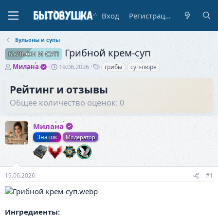
Вход
Регистрация
Бульоны и супы
Грибной крем-суп
БУЛЬОН И СУП
А
Д
Т
Милана
19.06.2026
грибы
суп-пюре
в
а
е
т
т
г
Рейтинг и отзывы
о
а
и
Общее количество оценок: 0
р
н
т
а
е
ч
Милана
м
а
ы
л
Знаток
Модератор
а
19.06.2026
#1
Ингредиенты: