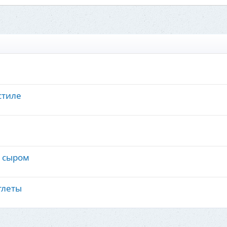
стиле
с сыром
тлеты