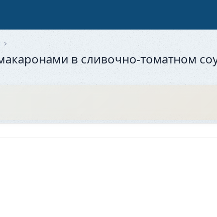
ы
макаронами в сливочно-томатном со