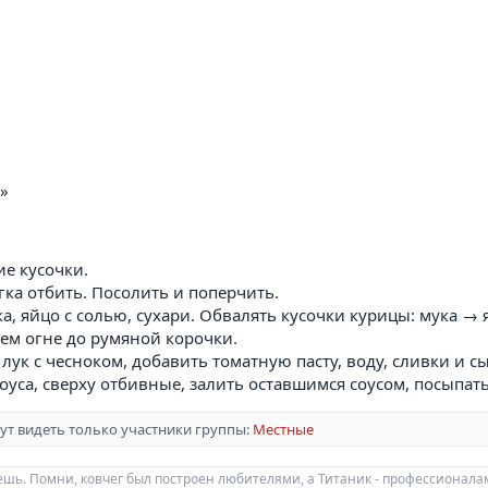
»
ие кусочки.
гка отбить. Посолить и поперчить.
а, яйцо с солью, сухари. Обвалять кусочки курицы: мука →
ем огне до румяной корочки.
лук с чесноком, добавить томатную пасту, воду, сливки и сы
уса, сверху отбивные, залить оставшимся соусом, посыпать
ут видеть только участники группы:
Местные
еешь. Помни, ковчег был построен любителями, а Титаник - профессионала