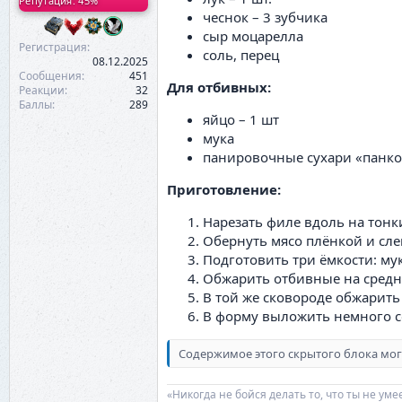
Репутация: 45%
чеснок – 3 зубчика
сыр моцарелла
Регистрация
соль, перец
08.12.2025
Сообщения
451
Для отбивных:
Реакции
32
Баллы
289
яйцо – 1 шт
мука
панировочные сухари «панко
Приготовление:
Нарезать филе вдоль на тонк
Обернуть мясо плёнкой и сле
Подготовить три ёмкости: мук
Обжарить отбивные на средн
В той же сковороде обжарить 
В форму выложить немного со
Содержимое этого скрытого блока мог
«Никогда не бойся делать то, что ты не ум