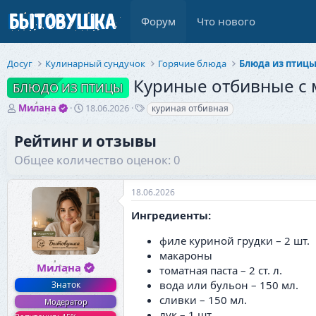
Форум
Что нового
Досуг
Кулинарный сундучок
Горячие блюда
Блюда из птиц
Куриные отбивные с 
БЛЮДО ИЗ ПТИЦЫ
А
Д
Т
Милана
18.06.2026
куриная отбивная
в
а
е
т
т
г
Рейтинг и отзывы
о
а
и
Общее количество оценок: 0
р
н
т
а
е
ч
18.06.2026
м
а
ы
л
Ингредиенты:
а
филе куриной грудки – 2 шт.
макароны
Милана
томатная паста – 2 ст. л.
вода или бульон – 150 мл.
Знаток
сливки – 150 мл.
Модератор
лук – 1 шт.