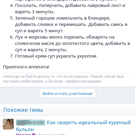
Посолить, поперчить, добавить лавровый лист и
варить 3 минуты.
Зеленый горошек измельчить в блендере,
добавить сливки и перемешать. Добавить смесь в
суп и варить 5 минут.
Лук и морковь мелко порезать, обжарить на
сливочном масле до золотистого цвета, добавить в
суп и варить 2 минуты.
Готовый крем-суп украсить укропом.
Приятного аппетита!
«Никогда не бойся делать то, что ты не умеешь. Помни, ковчег был
построен любителями, а Титаник - профессионалами!»
Войти и стать участником!
Похожие темы
Как сварить идеальный куриный
БУЛЬОН И СУП
бульон
Милана
Бульоны и супы