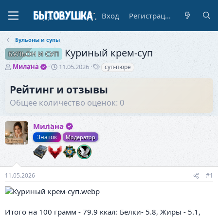
Вход
Регистрация
Бульоны и супы
Куриный крем-суп
БУЛЬОН И СУП
А
Д
Т
Милана
11.05.2026
суп-пюре
в
а
е
т
т
г
Рейтинг и отзывы
о
а
и
Общее количество оценок: 0
р
н
т
а
е
ч
Милана
м
а
ы
л
Знаток
Модератор
а
11.05.2026
#1
Итого на 100 грамм - 79.9 ккал: Белки- 5.8, Жиры - 5.1,