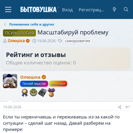
Вход
Регистрация
Понимание себя и других
Масштабируй проблему
ПСИХОЛОГИЯ
А
Д
Т
Олюшка
19.06.2026
саморазвитие
в
а
е
т
т
г
Рейтинг и отзывы
о
а
и
Общее количество оценок: 0
р
н
т
а
е
ч
Олюшка
м
а
ы
л
Гений мысли
Местные
а
19.06.2026
#1
Если ты нервничаешь и переживаешь из-за какой-то
ситуации – сделай шаг назад. Давай разберём на
примере: