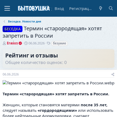
Вход
Регистрация
Беседка. Новости дня
Термин «старородящая» хотят
БЕСЕДКА
запретить в России
А
Д
Т
Erasus
06.06.2026
безумие
в
а
е
т
т
г
Рейтинг и отзывы
о
а
и
Общее количество оценок: 0
р
н
т
а
е
ч
06.06.2026
м
а
ы
л
а
Термин «старородящая» хотят запретить в России.
Женщин, которые становятся матерями
после 35 лет,
следует называть
«гордородящими»
или использовать
более нейтральные формулировки, считают