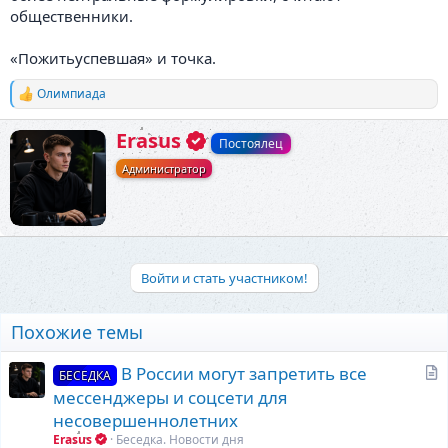
общественники.
«Пожитьуспевшая» и точка.
Олимпиада
Р
е
а
А
Erasus
Постоялец
к
в
ц
Администратор
т
и
о
и
р
:
Войти и стать участником!
Похожие темы
С
В России могут запретить все
БЕСЕДКА
т
мессенджеры и соцсети для
а
несовершеннолетних
т
Erasus
Беседка. Новости дня