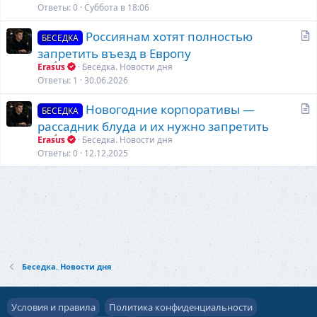
ь
Ответы
0
Суббота в 18:06
я
С
Россиянам хотят полностью
БЕСЕДКА
т
запретить въезд в Европу
а
Erasus
Беседка. Новости дня
т
Ответы
1
30.06.2026
ь
С
Новогодние корпоративы —
я
БЕСЕДКА
т
рассадник блуда и их нужно запретить
а
Erasus
Беседка. Новости дня
т
Ответы
0
12.12.2025
ь
я
Беседка. Новости дня
Условия и правила
Политика конфиденциальности