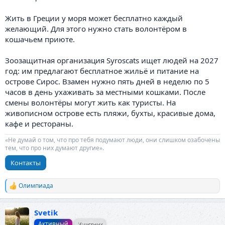
Жить в Греции у моря может бесплатно каждый
желающий. Для этого нужно стать волонтёром в
кошачьем приюте.
Зоозащитная организация Syroscats ищет людей на 2027
год: им предлагают бесплатное жильё и питание на
острове Сирос. Взамен нужно пять дней в неделю по 5
часов в день ухаживать за местными кошками. После
смены волонтёры могут жить как туристы. На
живописном острове есть пляжи, бухты, красивые дома,
кафе и рестораны.
«Не думай о том, что про тебя подумают люди, они слишком озабочены
тем, что про них думают другие».
Контакты
Олимпиада
Р
е
а
Svetik
к
ц
Активный
Участник