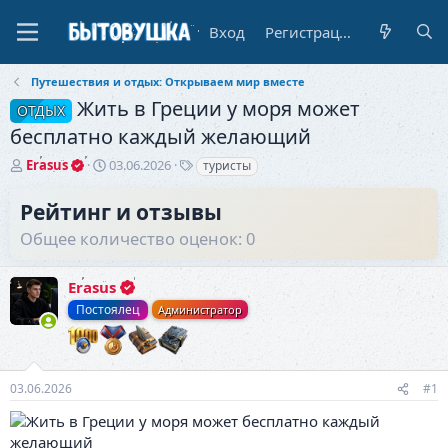
Вход
Регистрация
Путешествия и отдых: Открываем мир вместе
Жить в Греции у моря может
ОТДЫХ
бесплатно каждый желающий
А
Д
Т
Erasus
03.06.2026
туристы
в
а
е
т
т
г
Рейтинг и отзывы
о
а
и
Общее количество оценок: 0
р
н
т
а
е
ч
Erasus
м
а
ы
л
Постоялец
Администратор
а
03.06.2026
#1