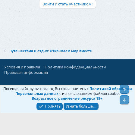
Войти и стать участником!
Путешествия и отдых: Открываем мир вместе
Условия и правила
Политика конфиденциальности
Правовая информация
При поддержке:
«Ностальгист»
Посещая сайт bytovushka.ru, Вы соглашаетесь с
Политикой обработки
Верх
©
Бытовушка
, 2025-
2026
Персональных данных
с использованием файлов cookie.
Возрастное ограничение ресурса 18+
.
Низ
Принять
Узнать больше....