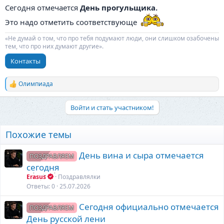
Сегодня отмечается
День прогульщика.
Это надо отметить соответствующе
«Не думай о том, что про тебя подумают люди, они слишком озабочены
тем, что про них думают другие».
Контакты
Олимпиада
Р
е
а
Войти и стать участником!
к
ц
и
Похожие темы
и
:
День вина и сыра отмечается
ПОЗДРАВЛЯЕМ
сегодня
Erasus
Поздравлялки
Ответы
0
25.07.2026
Сегодня официально отмечается
ПОЗДРАВЛЯЕМ
День русской лени