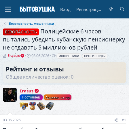
Вход
Регистрация
Безопасность, мошенники
Полицейские 6 часов
БЕЗОПАСНОСТЬ
пытались убедить кубанскую пенсионерку
не отдавать 5 миллионов рублей
А
Д
Т
Erasus
03.06.2026
мошенники
пенсионеры
в
а
е
т
т
г
Рейтинг и отзывы
о
а
и
Общее количество оценок: 0
р
н
т
а
е
ч
Erasus
м
а
ы
л
Постоялец
Администратор
а
03.06.2026
#1