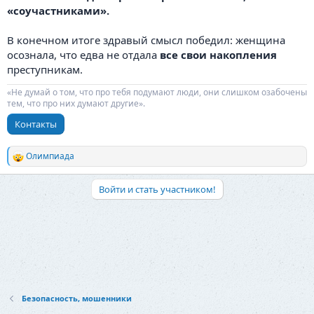
«соучастниками».
В конечном итоге здравый смысл победил: женщина
осознала, что едва не отдала
все свои накопления
преступникам.
«Не думай о том, что про тебя подумают люди, они слишком озабочены
тем, что про них думают другие».
Контакты
Олимпиада
Р
е
а
Войти и стать участником!
к
ц
и
и
:
Безопасность, мошенники