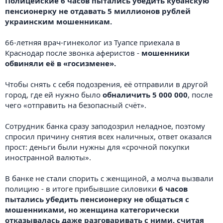
Полицейские 6 часов пытались убедить кубанскую
пенсионерку не отдавать 5 миллионов рублей
украинским мошенникам.
66-летняя врач-гинеколог из Туапсе приехала в
Краснодар после звонка аферистов -
мошенники
обвиняли её в «госизмене».
Чтобы снять с себя подозрения, её отправили в другой
город, где ей нужно было
обналичить 5 000 000
, после
чего «отправить на безопасный счёт».
Сотрудник банка сразу заподозрил неладное, поэтому
спросил причину снятия всех наличных, ответ оказался
прост: деньги были нужны для «срочной покупки
иностранной валюты».
В банке не стали спорить с женщиной, а молча вызвали
полицию - в итоге прибывшие силовики
6 часов
пытались убедить пенсионерку не общаться с
мошенниками, но женщина категорически
отказывалась даже разговаривать с ними, считая