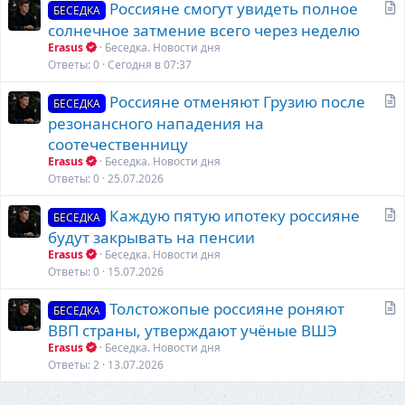
С
Россияне смогут увидеть полное
я
БЕСЕДКА
т
солнечное затмение всего через неделю
а
Erasus
Беседка. Новости дня
т
Ответы
0
Сегодня в 07:37
ь
С
Россияне отменяют Грузию после
я
БЕСЕДКА
т
резонансного нападения на
а
соотечественницу
т
Erasus
Беседка. Новости дня
ь
Ответы
0
25.07.2026
я
С
Каждую пятую ипотеку россияне
БЕСЕДКА
т
будут закрывать на пенсии
а
Erasus
Беседка. Новости дня
т
Ответы
0
15.07.2026
ь
С
Толстожопые россияне роняют
я
БЕСЕДКА
т
ВВП страны, утверждают учёные ВШЭ
а
Erasus
Беседка. Новости дня
т
Ответы
2
13.07.2026
ь
я