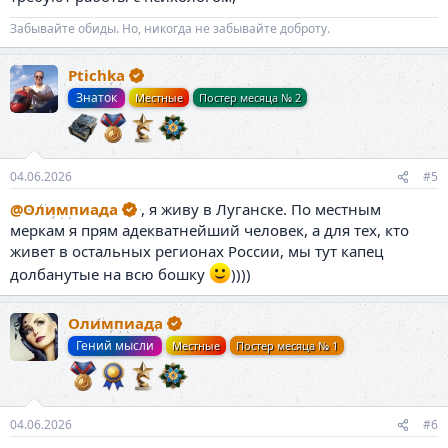
Забывайте обиды. Но, никогда не забывайте доброту.
Ptichka
Знаток
Местные
Постер месяца № 2
04.06.2026
#5
@Олимпиада
, я живу в Луганске. По местным
меркам я прям адекватнейший человек, а для тех, кто
живет в остальных регионах России, мы тут капец
долбанутые на всю бошку
))))
Олимпиада
Гений мысли
Местные
Постер месяца № 1
04.06.2026
#6