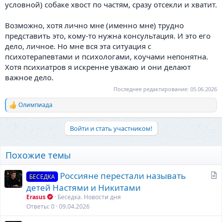
условной) собаке хвост по частям, сразу отсекли и хватит.
Возможно, хотя лично мне (именно мне) трудно
представить это, кому-то нужна консультация. И это его
дело, личное. Но мне вся эта ситуация с
психотерапевтами и психологами, коучами непонятна.
Хотя психиатров я искренне уважаю и они делают
важное дело.
Последнее редактирование:
05.06.2026
Олимпиада
Р
е
а
Войти и стать участником!
к
ц
и
Похожие темы
и
:
С
Россияне перестали называть
БЕСЕДКА
т
детей Настями и Никитами
а
Erasus
Беседка. Новости дня
т
Ответы
0
09.04.2026
ь