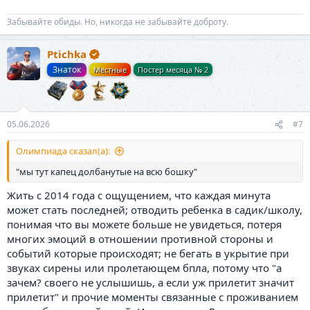
Забывайте обиды. Но, никогда не забывайте доброту.
Ptichka
Знаток
Местные
Постер месяца № 2
05.06.2026
#7
Олимпиада сказал(а):
"мы тут капец долбанутые на всю бошку"
Жить с 2014 года с ощущением, что каждая минута
может стать последней; отводить ребенка в садик/школу,
понимая что вы можете больше не увидеться, потеря
многих эмоций в отношении противной стороны и
событий которые происходят; не бегать в укрытие при
звуках сирены или пролетающем бпла, потому что "а
зачем? своего не услышишь, а если уж прилетит значит
прилетит" и прочие моменты связанные с проживанием