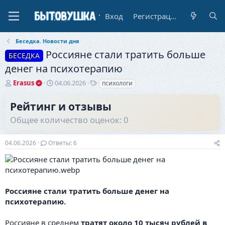
Вход
Регистрация
Беседка. Новости дня
Россияне стали тратить больше
БЕСЕДКА
денег на психотерапию
А
Д
Т
Erasus
04.06.2026
психологи
в
а
е
т
т
г
Рейтинг и отзывы
о
а
и
Общее количество оценок: 0
р
н
т
а
е
ч
04.06.2026
Ответы: 6
м
а
ы
л
а
Россияне стали тратить больше денег на
психотерапию.
Россияне в среднем
тратят около 10 тысяч рублей в