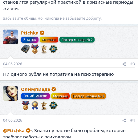
становится регулярной практикой в кризисные периоды
жизни.
Забывайте обиды. Но, никогда не забывайте доброту.
Ptichka
Знаток
Местные
Постер месяца № 2
04.06.2026
#3
Ни одного рубля не потратила на психотерапию
Олимпиада
Гений мысли
Местные
Постер месяца № 1
04.06.2026
#4
@Ptichka
, Значит у вас не было проблем, которые
требуют работы с психологом,