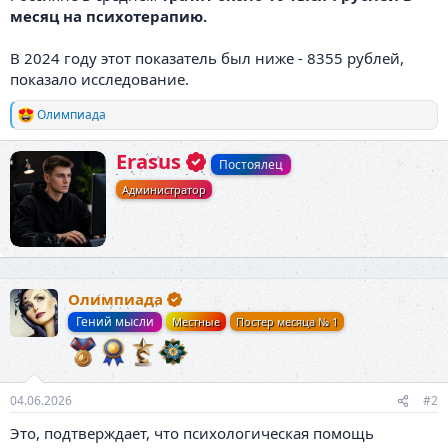
месяц на психотерапию.
В 2024 году этот показатель был ниже - 8355 рублей,
показало исследование.
Олимпиада
Р
е
а
А
Erasus
Постоялец
к
в
ц
Администратор
т
и
о
и
р
:
Олимпиада
Гений мысли
Местные
Постер месяца № 1
04.06.2026
#2
Это, подтверждает, что психологическая помощь