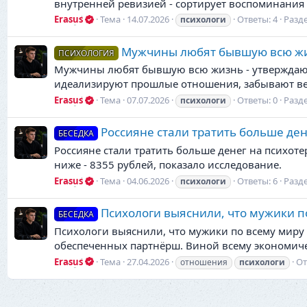
внутренней ревизией - сортирует воспоминания и
Erasus
Тема
14.07.2026
Ответы: 4
Разд
психологи
Мужчины любят бывшую всю ж
ПСИХОЛОГИЯ
Мужчины любят бывшую всю жизнь - утверждают п
идеализируют прошлые отношения, забывают весь
Erasus
Тема
07.07.2026
Ответы: 0
Разд
психологи
Россияне стали тратить больше де
БЕСЕДКА
Россияне стали тратить больше денег на психоте
ниже - 8355 рублей, показало исследование.
Erasus
Тема
04.06.2026
Ответы: 6
Разд
психологи
Психологи выяснили, что мужики п
БЕСЕДКА
Психологи выяснили, что мужики по всему миру 
обеспеченных партнёрш. Виной всему экономичес
Erasus
Тема
27.04.2026
От
отношения
психологи