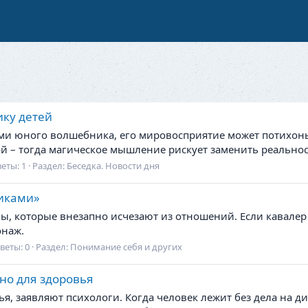
ику детей
ми юного волшебника, его мировосприятие может потихоньк
бой – тогда магическое мышление рискует заменить реальнос
еты: 1
Раздел:
Беседка. Новости дня
иками»
, которые внезапно исчезают из отношений. Если кавалер
онаж.
веты: 0
Раздел:
Понимание себя и других
но для здоровья
, заявляют психологи. Когда человек лежит без дела на див