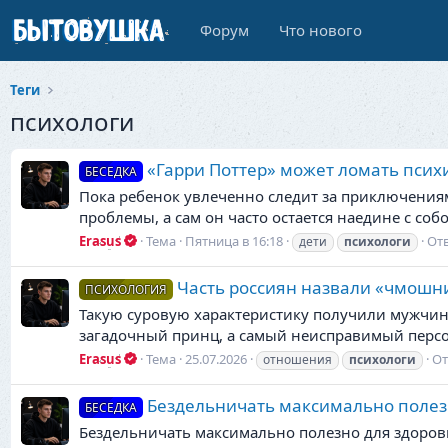
Форум
Что нового
Теги
психологи
«Гарри Поттер» может ломать псих
БЕСЕДКА
Пока ребенок увлеченно следит за приключения
проблемы, а сам он часто остается наедине с со
Erasus
Тема
Пятница в 16:18
Отв
дети
психологи
Часть россиян назвали «чмошн
ПСИХОЛОГИЯ
Такую суровую характеристику получили мужчины
загадочный принц, а самый неисправимый перс
Erasus
Тема
25.07.2026
От
отношения
психологи
Бездельничать максимально полез
БЕСЕДКА
Бездельничать максимально полезно для здоровья