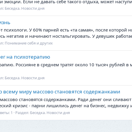
 эмоции. Если не давать себе такого отдыха, может наступи
ел:
Беседка. Новости дня
изнь
сихологи. У 60% парней есть «та самая», после которой 
 негатив и начинают ностальгировать. У девушек работает
ел:
Понимание себя и других
нег на психотерапию
рапию. Россияне в среднем тратят около 10 тысяч рублей в 
ел:
Беседка. Новости дня
о всему миру массово становятся содержанками
массово становятся содержанками. Ради денег они сливают
кий кризис - парни лишились денег на бизнес, недвижку и
веты: 1
Раздел:
Беседка. Новости дня