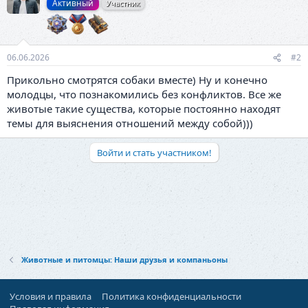
Активный
Участник
и
и
:
06.06.2026
#2
Прикольно смотрятся собаки вместе) Ну и конечно
молодцы, что познакомились без конфликтов. Все же
животые такие существа, которые постоянно находят
темы для выяснения отношений между собой)))
Войти и стать участником!
Животные и питомцы: Наши друзья и компаньоны
Условия и правила
Политика конфиденциальности