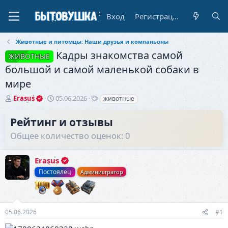
Вход
Регистрация
Животные и питомцы: Наши друзья и компаньоны
Кадры знакомства самой
ЖИВОТНЫЕ
большой и самой маленькой собаки в
мире
А
Д
Т
Erasus
05.06.2026
животные
в
а
е
т
т
г
Рейтинг и отзывы
о
а
и
Общее количество оценок: 0
р
н
т
а
е
ч
Erasus
м
а
ы
л
Постоялец
Администратор
а
05.06.2026
#1