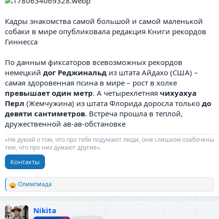
Кадры знакомства самой большой и самой маленькой
собаки в мире опубликовала редакция Книги рекордов
Гиннесса
По данным фиксаторов всевозможных рекордов
немецкий
дог Реджинальд
из штата Айдахо (США) –
самая здоровенная псина в мире – рост в холке
превышает один метр
. А четырехлетняя
чихуахуа
Перл
(Жемчужина) из штата Флорида доросла только
до
девяти сантиметров
. Встреча прошла в теплой,
дружественной ав-ав-обстановке
«Не думай о том, что про тебя подумают люди, они слишком озабочены
тем, что про них думают другие».
Контакты
Олимпиада
Р
е
а
Nikita
к
ц