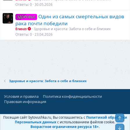
Ответы
0
30.05.2026
Один из самых смертельных видов
ЗДОРОВЬЕ
рака почти победили
Erasus
Здоровье и красота: Забота о себе и близких
Ответы
0
23.04.2026
Здоровье и красота: Забота о себе и близких
Условия и правила
Политика конфиденциальности
Правовая информация
При поддержке:
«Территория Дискуссий»
Посещая сайт bytovushka.ru, Вы соглашаетесь с
Политикой обработки
Верх
©
Бытовушка
, 2025-
2026
Персональных данных
с использованием файлов cookie.
Возрастное ограничение ресурса 18+
.
Низ