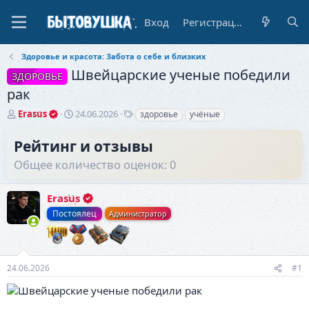
Вход
Регистрация
Здоровье и красота: Забота о себе и близких
Швейцарские ученые победили
ЗДОРОВЬЕ
рак
А
Д
Т
Erasus
24.06.2026
здоровье
учёные
в
а
е
т
т
г
Рейтинг и отзывы
о
а
и
Общее количество оценок: 0
р
н
т
а
е
ч
Erasus
м
а
ы
л
Постоялец
Администратор
а
24.06.2026
#1