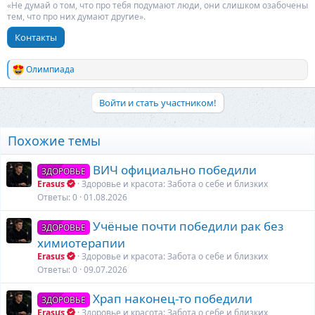
«Не думай о том, что про тебя подумают люди, они слишком озабочены
тем, что про них думают другие».
Контакты
Олимпиада
Р
е
а
Войти и стать участником!
к
ц
и
Похожие темы
и
:
ВИЧ официально победили
ЗДОРОВЬЕ
Erasus
Здоровье и красота: Забота о себе и близких
Ответы
0
01.08.2026
Учёные почти победили рак без
ЗДОРОВЬЕ
химиотерапии
Erasus
Здоровье и красота: Забота о себе и близких
Ответы
0
09.07.2026
Храп наконец-то победили
ЗДОРОВЬЕ
Erasus
Здоровье и красота: Забота о себе и близких