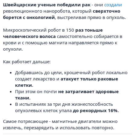
Швейцарские ученые победили рак
- они
создали
революционного наноробота, который
сверхточно
борется с онкологией
, выстреливая прямо в опухоль.
Микроскопический робот в 150
раз тоньше
человеческого волоса
самостоятельно собирается в
крови и с помощью магнита направляется прямо к
опухоли.
Как работает дальше:
Добравшись до цели, крошечный робот локально
создает лекарство и
атакует только раковые
клетки.
При этом он почти
не затрагивает здоровые
ткани.
В испытаниях за три дня жизнеспособность
опухолевых клеток упала
до рекордных 16%.
Самое потрясающее - магнитные двигатели можно
извлечь, перезарядить и использовать повторно.