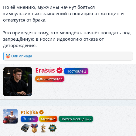
По её мнению, мужчины начнут бояться
«импульсивных» заявлений в полицию от женщин и
откажутся от брака.
Это приведёт к тому, что молодёжь начнёт попадать под
запрещённую в России идеологию отказа от
деторождения.
Олимпиада
Р
е
а
А
Erasus
Постоялец
к
в
ц
Администратор
т
и
о
и
р
:
Ptichka
Знаток
Местные
Постер месяца № 2