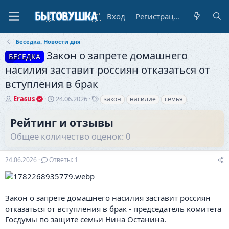
Вход
Регистрация
Беседка. Новости дня
Закон о запрете домашнего
БЕСЕДКА
насилия заставит россиян отказаться от
вступления в брак
А
Д
Т
Erasus
24.06.2026
закон
насилие
семья
в
а
е
т
т
г
Рейтинг и отзывы
о
а
и
Общее количество оценок: 0
р
н
т
а
е
ч
24.06.2026
Ответы: 1
м
а
ы
л
а
Закон о запрете домашнего насилия заставит россиян
отказаться от вступления в брак - председатель комитета
Госдумы по защите семьи Нина Останина.