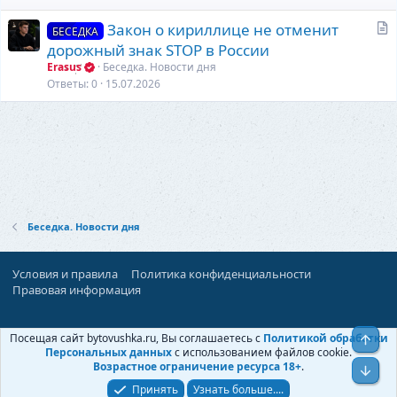
С
Закон о кириллице не отменит
БЕСЕДКА
т
дорожный знак STOP в России
а
Erasus
Беседка. Новости дня
т
Ответы
0
15.07.2026
ь
я
Беседка. Новости дня
Условия и правила
Политика конфиденциальности
Правовая информация
При поддержке:
«Ностальгист»
Посещая сайт bytovushka.ru, Вы соглашаетесь с
Политикой обработки
Верх
©
Бытовушка
, 2025-
2026
Персональных данных
с использованием файлов cookie.
Возрастное ограничение ресурса 18+
.
Низ
Принять
Узнать больше....