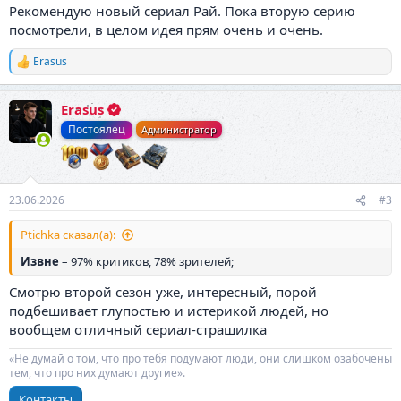
Рекомендую новый сериал Рай. Пока вторую серию
посмотрели, в целом идея прям очень и очень.
Erasus
Р
е
а
Erasus
к
ц
Постоялец
Администратор
и
и
:
23.06.2026
#3
Ptichka сказал(а):
Извне
– 97% критиков, 78% зрителей;
Смотрю второй сезон уже, интересный, порой
подбешивает глупостью и истерикой людей, но
вообщем отличный сериал-страшилка
«Не думай о том, что про тебя подумают люди, они слишком озабочены
тем, что про них думают другие».
Контакты