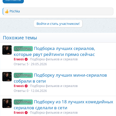
Ptichka
Р
е
а
Войти и стать участником!
к
ц
и
Похожие темы
и
:
Подборка лучших сериалов,
СМОТРИМ
которые рвут рейтинги прямо сейчас
Erasus
Подборка фильмов и сериалов
Ответы
5
29.05.2026
Подборку лучших мини-сериалов
СМОТРИМ
собрали в сети
Erasus
Подборка фильмов и сериалов
Ответы
0
12.04.2026
Подборку из 18 лучших комедийных
СМОТРИМ
сериалов сделали в сети
Erasus
Подборка фильмов и сериалов