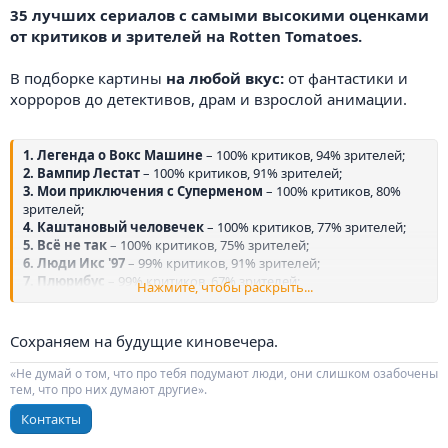
35 лучших сериалов с самыми высокими оценками
от критиков и зрителей на Rotten Tomatoes.
В подборке картины
на любой вкус:
от фантастики и
хорроров до детективов, драм и взрослой анимации.
1. Легенда о Вокс Машине
– 100% критиков, 94% зрителей;
2. Вампир Лестат
– 100% критиков, 91% зрителей;
3. Мои приключения с Суперменом
– 100% критиков, 80%
зрителей;
4. Каштановый человечек
– 100% критиков, 77% зрителей;
5. Всё не так
– 100% критиков, 75% зрителей;
6. Люди Икс '97
– 99% критиков, 91% зрителей;
7. Плюрибус
– 99% критиков, 67% зрителей;
Нажмите, чтобы раскрыть...
8. Бухта вдов
– 98% критиков, 93% зрителей;
9. Легенды
– 97% критиков, 83% зрителей;
10. Бороуз
– 97% критиков, 79% зрителей;
Сохраняем на будущие киновечера.
11. Извне
– 97% критиков, 78% зрителей;
12. Звёздный городок
– 97% критиков, 71% зрителей;
«Не думай о том, что про тебя подумают люди, они слишком озабочены
13. Захват
– 97% критиков, 68% зрителей;
тем, что про них думают другие».
14. У Марго проблемы с деньгами
– 96% критиков, 80%
Контакты
зрителей;
15. Ферма Кларксона
– 93% критиков, 95% зрителей;