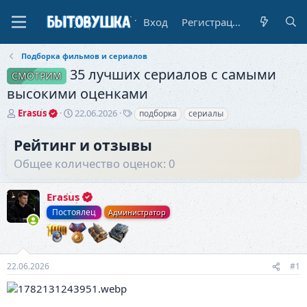
Вход
Регистрация
Подборка фильмов и сериалов
35 лучших сериалов с самыми
СМОТРИМ
высокими оценками
А
Д
Т
Erasus
22.06.2026
подборка
сериалы
в
а
е
т
т
г
Рейтинг и отзывы
о
а
и
Общее количество оценок: 0
р
н
т
а
е
ч
Erasus
м
а
ы
л
Постоялец
Администратор
а
22.06.2026
#1