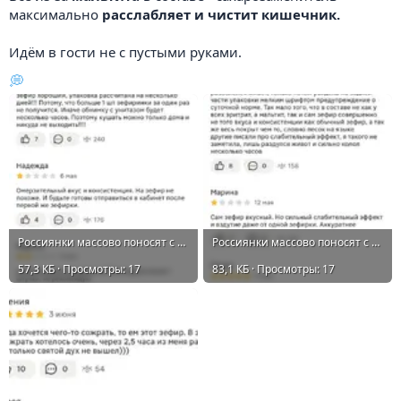
максимально
расслабляет и чистит кишечник.
Идём в гости не с пустыми руками.
💭
Россиянки массово поносят с зефира «Жизель» 3.webp
Россиянки массово поносят с зефира «Жизель» 2.webp
57,3 КБ · Просмотры: 17
83,1 КБ · Просмотры: 17