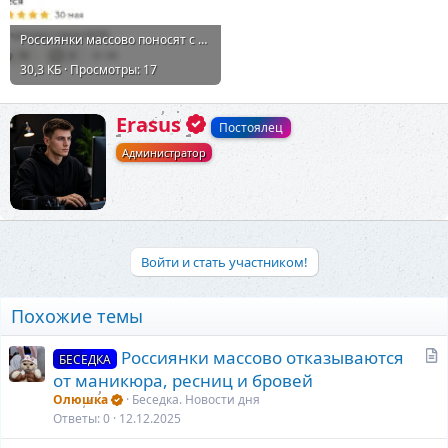
Россиянки массово поносят с зефира «Жизель»..webp
30,3 КБ · Просмотры: 17
А
Erasus
Постоялец
в
Администратор
т
о
р
Войти и стать участником!
Похожие темы
С
Россиянки массово отказываются
БЕСЕДКА
т
от маникюра, ресниц и бровей
а
Олюшка
Беседка. Новости дня
т
Ответы
0
12.12.2025
ь