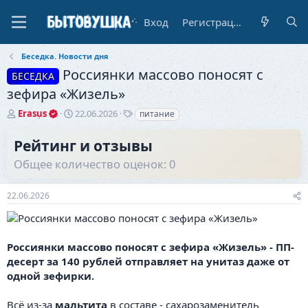
Вход
Регистрация
Беседка. Новости дня
Россиянки массово поносят с
БЕСЕДКА
зефира «Жизель»
А
Д
Т
Erasus
22.06.2026
питание
в
а
е
т
т
г
Рейтинг и отзывы
о
а
и
Общее количество оценок: 0
р
н
т
а
е
ч
22.06.2026
м
а
ы
л
а
Россиянки массово поносят с зефира «Жизель» - ПП-
десерт за 140 рублей отправляет на унитаз даже от
одной зефирки.
Всё из-за
мальтита
в составе - сахарозаменитель