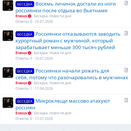
С
Восемь личинок достали из ноги
я
БЕСЕДКА
т
россиянки после отдыха во Вьетнаме
а
Erasus
Беседка. Новости дня
т
Ответы
0
23.07.2026
ь
С
Россиянки отказываются заводить
я
БЕСЕДКА
т
курортный роман с мужчиной, который
а
зарабатывает меньше 300 тысяч рублей
т
Erasus
Беседка. Новости дня
ь
Ответы
0
10.07.2026
я
С
Россиянки начали рожать для
БЕСЕДКА
т
себя, потому что разочаровались в мужчинах
а
Erasus
Беседка. Новости дня
т
Ответы
1
17.04.2026
ь
С
Микроклещи массово атакуют
я
БЕСЕДКА
т
россиян
а
Erasus
Беседка. Новости дня
т
Ответы
0
17.07.2026
ь
я