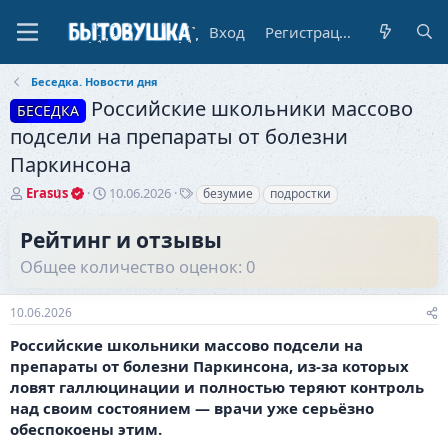
Вход
Регистрация
Беседка. Новости дня
Российские школьники массово
БЕСЕДКА
подсели на препараты от болезни
Паркинсона
А
Д
Т
Erasus
10.06.2026
безумие
подростки
в
а
е
т
т
г
Рейтинг и отзывы
о
а
и
Общее количество оценок: 0
р
н
т
а
е
ч
10.06.2026
м
а
ы
л
Российские школьники массово подсели на
а
препараты от болезни Паркинсона, из-за которых
ловят галлюцинации и полностью теряют контроль
над своим состоянием — врачи уже серьёзно
обеспокоены этим.