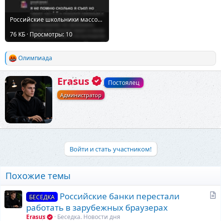
Российские школьники массово подсели на препараты от болезни Паркинсона.webp
76 КБ · Просмотры: 10
Олимпиада
Р
е
а
А
Erasus
Постоялец
к
в
ц
Администратор
т
и
о
и
р
:
Войти и стать участником!
Похожие темы
С
Российские банки перестали
БЕСЕДКА
т
работать в зарубежных браузерах
а
Erasus
Беседка. Новости дня