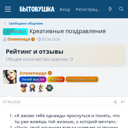
Вход
Регистрация
Свободное общение
Креативные поздравления
БОЛТАЛКА
А
Д
Олимпиада
07.06.2026
в
а
т
т
Рейтинг и отзывы
о
а
Общее количество оценок: 0
р
н
т
а
е
ч
Олимпиада
м
а
Гений мысли
Местные
Постер месяца № 1
ы
л
а
07.06.2026
#1
«Я желаю тебе однажды проснуться и понять, что
ты уже живёшь той жизнью, о которой мечтал»;
«Пусть твой организм всегда успевает за твоими