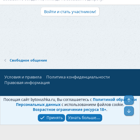
Войти и стать участником!
Свободное общение
Условия и правила
Политика конфиденциальности
Правовая информация
При поддержке:
«Ностальгист»
Посещая сайт bytovushka.ru, Вы соглашаетесь с
Политикой обработки
Верх
©
Бытовушка
, 2025-
2026
Персональных данных
с использованием файлов cookie.
Возрастное ограничение ресурса 18+
.
Низ
Принять
Узнать больше....