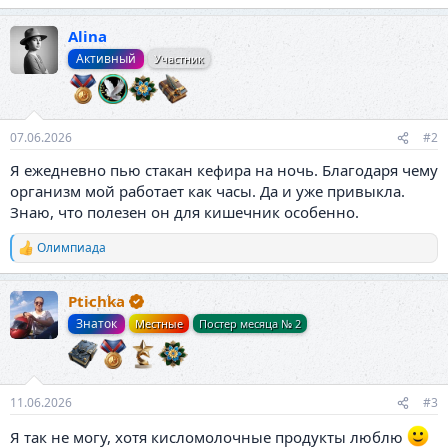
е
а
Alina
к
ц
Активный
Участник
и
и
:
07.06.2026
#2
Я ежедневно пью стакан кефира на ночь. Благодаря чему
организм мой работает как часы. Да и уже привыкла.
Знаю, что полезен он для кишечник особенно.
Олимпиада
Р
е
а
Ptichka
к
ц
Знаток
Местные
Постер месяца № 2
и
и
:
11.06.2026
#3
Я так не могу, хотя кисломолочные продукты люблю