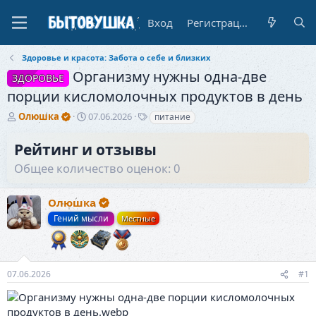
Вход
Регистрация
Здоровье и красота: Забота о себе и близких
Организму нужны одна-две
ЗДОРОВЬЕ
порции кисломолочных продуктов в день
А
Д
Т
Олюшка
07.06.2026
питание
в
а
е
т
т
г
Рейтинг и отзывы
о
а
и
Общее количество оценок: 0
р
н
т
а
е
ч
Олюшка
м
а
ы
л
Гений мысли
Местные
а
07.06.2026
#1