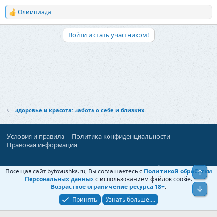
Олимпиада
Р
е
а
Войти и стать участником!
к
ц
и
и
:
Здоровье и красота: Забота о себе и близких
Условия и правила
Политика конфиденциальности
Правовая информация
При поддержке:
«Территория Дискуссий»
Посещая сайт bytovushka.ru, Вы соглашаетесь с
Политикой обработки
Верх
©
Бытовушка
, 2025-
2026
Персональных данных
с использованием файлов cookie.
Возрастное ограничение ресурса 18+
.
Низ
Принять
Узнать больше....